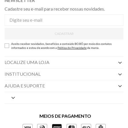
NEWSLETTER
Cadastre seu e-mail para receber nossas novidades.
CADASTRAR
Aceito receber novidades, benefícios e conteúdo BO.BÔ por meio dos contatos
informados e estou de acordo com a
Política de Privacidade
da marca.
LOCALIZE UMA LOJA
INSTITUCIONAL
Nossas Lojas
AJUDA E SUPORTE
By Appointment
Central de Preferências
Sobre a BO.BÔ
Central de Atendimento
Políticas de Privacidade
MEIOS DE PAGAMENTO
Perguntas frequentes
Gestão de Privacidade
Regulamentos e Promoções