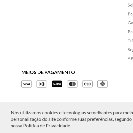
So
Po
Ge
Po
Ét
Se
AP
MEIOS DE PAGAMENTO
Nós utilizamos cookies e tecnologias semelhantes para melho
© Copyright 2026 - Todos os direitos reservados. A B
personalização do site conforme suas preferências, segundo o
nossa
Política de Privacidade.
Rua Othão 405