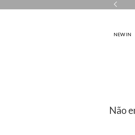
ENTREGA EXPRESSA EM ATÉ 48H*
NEW IN
Não e