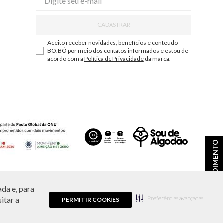
CADASTRAR
Aceito receber novidades, benefícios e conteúdo
BO.BÔ por meio dos contatos informados e estou de
acordo com a
Política de Privacidade
da marca.
ATENDIMENTO
da e, para
ções e disponibilidade de estoque a qualquer momento.
Preferências avançadas
itar a
PERMITIR COOKIES
9.856/0001-43.