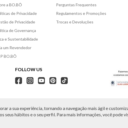
bre a BO.BÔ
Perguntas Frequentes
líticas de Privacidade
Regulamentos e Promoções
stão de Privacidade
Trocas e Devoluções
lítica de Governança
ica e Sustentabilidade
ja um Revendedor
P BO.BÔ
FOLLOW US
rar a sua experiência, tornando a navegação mais ágil e customiza
O.BÔ reserva-se no direito de corrigir ou alterar informações como: preços, promo
Em caso de dúvidas:
0800 440 2222.
s seus hábitos e o seu perfil. Para mais informações, você pode vis
Horário de Atendimento:
das 8h às 20h de segunda a sábado, exceto feriados.
, Vila Leopoldina, São Paulo, SP | CEP: 05313-020 | VESTE S.A ESTILO | CNPJ: 49.66