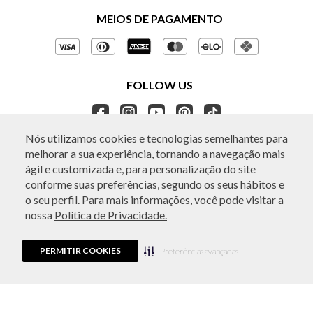
Políticas de Privacidade
MEIOS DE PAGAMENTO
Perguntas frequentes
Gestão de Privacidade
Regulamentos e Promoções
Política de Governança
Trocas e Devoluções
FOLLOW US
Ética e Sustentabilidade
Seja um Revendedor
APP BO.BÔ
Nós utilizamos cookies e tecnologias semelhantes para
melhorar a sua experiência, tornando a navegação mais
ATENDIMENTO
ágil e customizada e, para personalização do site
conforme suas preferências, segundo os seus hábitos e
o seu perfil. Para mais informações, você pode visitar a
nossa
Política de Privacidade.
© Copyright 2026 - Todos os direitos reservados. A BO.BÔ reserva-se no
direito de corrigir ou alterar informações como: preços, promoções e
disponibilidade de estoque a qualquer momento.
PERMITIR COOKIES
Em caso de dúvidas:
0800 440 2222.
Preferências avançadas
Horário de Atendimento:
das 8h às 20h de segunda a sábado, exceto
feriados.
Rua Othão 405, Vila Leopoldina, São Paulo, SP | CEP: 05313-020 | VESTE S.A
ESTILO | CPNJ: 49.669.856/0001-43.