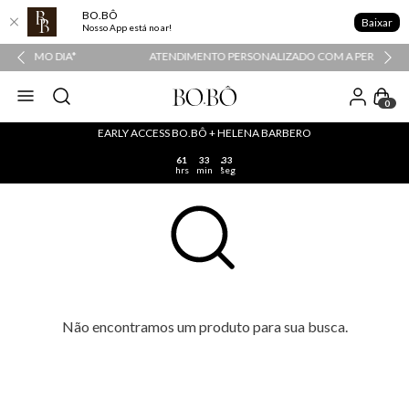
BO.BÔ
Baixar
Nosso App está no ar!
ATENDIMENTO PERSONALIZADO COM A PERSONAL SHOPPER
0
EARLY ACCESS BO.BÔ + HELENA BARBERO
61
33
33
hrs
min
seg
Não encontramos um produto para sua busca.