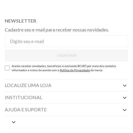
NEWSLETTER
Cadastre seu e-mail para receber nossas novidades.
CADASTRAR
Aceito receber novidades, benefícios e conteúdo BO.BÔ por meio dos contatos
informados e estou de acordo com a
Política de Privacidade
da marca.
LOCALIZE UMA LOJA
INSTITUCIONAL
Nossas Lojas
AJUDA E SUPORTE
By Appointment
Central de Preferências
Sobre a BO.BÔ
Central de Atendimento