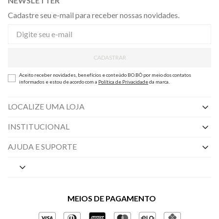
NEWSLETTER
Cadastre seu e-mail para receber nossas novidades.
CADASTRAR
Aceito receber novidades, benefícios e conteúdo BO.BÔ por meio dos contatos
informados e estou de acordo com a
Política de Privacidade
da marca.
LOCALIZE UMA LOJA
INSTITUCIONAL
Nossas Lojas
AJUDA E SUPORTE
By Appointment
Central de Preferências
Sobre a BO.BÔ
Central de Atendimento
Políticas de Privacidade
MEIOS DE PAGAMENTO
Perguntas frequentes
Gestão de Privacidade
Regulamentos e Promoções