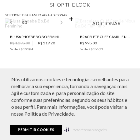
SHOP THE LOOK
SELECIONE O TAMANHO PARA ADICIONAR
GG
ADICIONAR
BLUSA PHOEBE BO.BÔ FEMININO
BRACELETE CUFF CAMILLE NIQUEL BO.BÔ FEMININO
R$ 1.298,00
R$ 519,20
R$ 998,00
5
x de
R$ 103,84
6
x de
R$ 166,33
COMPRE O LOOK COMPLETO POR:
R$ 1.517,20
Nós utilizamos cookies e tecnologias semelhantes para
melhorar a sua experiência, tornando a navegação mais
ATENDIMENTO
ágil e customizada e, para personalização do site
conforme suas preferências, segundo os seus hábitos e
VALOR DAS PEÇAS SELECIONADAS:
o seu perfil. Para mais informações, você pode visitar a
R$ 519,20
nossa
Política de Privacidade.
SHOP NOW
PERMITIR COOKIES
Preferências avançadas