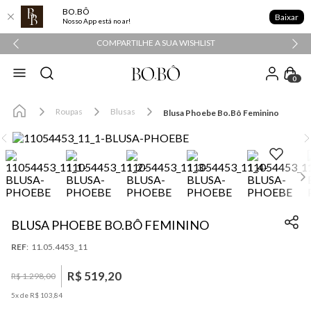
BO.BÔ
Baixar
Nosso App está no ar!
COMPARTILHE A SUA WISHLIST
0
Roupas
Blusas
Blusa Phoebe Bo.Bô Feminino
BLUSA PHOEBE BO.BÔ FEMININO
:
11.05.4453_11
R$
519
,
20
R$
1
.
298
,
00
5
x de
R$
103
,
84