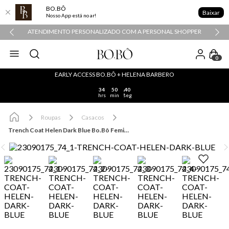
BO.BÔ
Baixar
Nosso App está no ar!
ATENDIMENTO PERSONALIZADO COM A PERSONAL SHOPPER
0
EARLY ACCESS BO.BÔ + HELENA BARBERO
34
50
40
hrs
min
seg
Roupas
Casacos
Trench Coat Helen Dark Blue Bo.Bô Feminino