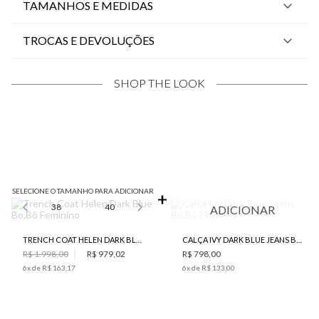
TAMANHOS E MEDIDAS
TROCAS E DEVOLUÇÕES
SHOP THE LOOK
SELECIONE O TAMANHO PARA ADICIONAR
38
40
ADICIONAR
TRENCH COAT HELEN DARK BLUE BO.BÔ FEMININO
CALÇA IVY DARK BLUE JEANS BO.BÔ FEMININA
R$ 1.998,00
R$ 979,02
R$ 798,00
6
x de
R$ 163,17
6
x de
R$ 133,00