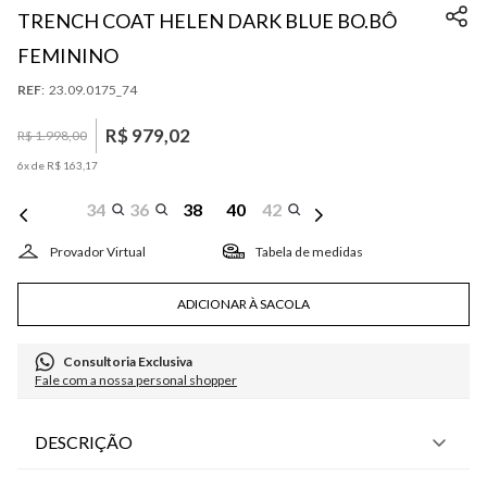
TRENCH COAT HELEN DARK BLUE BO.BÔ
FEMININO
:
23.09.0175_74
R$
979
,
02
R$
1
.
998
,
00
6
x de
R$
163
,
17
34
36
38
40
42
Tabela de medidas
ADICIONAR À SACOLA
Consultoria Exclusiva
Fale com a nossa personal shopper
DESCRIÇÃO