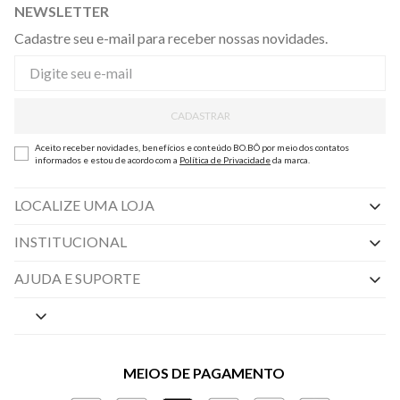
NEWSLETTER
Cadastre seu e-mail para receber nossas novidades.
CADASTRAR
Aceito receber novidades, benefícios e conteúdo BO.BÔ por meio dos contatos
informados e estou de acordo com a
Política de Privacidade
da marca.
LOCALIZE UMA LOJA
INSTITUCIONAL
Nossas Lojas
AJUDA E SUPORTE
By Appointment
Central de Preferências
Sobre a BO.BÔ
Central de Atendimento
Políticas de Privacidade
MEIOS DE PAGAMENTO
Perguntas frequentes
Gestão de Privacidade