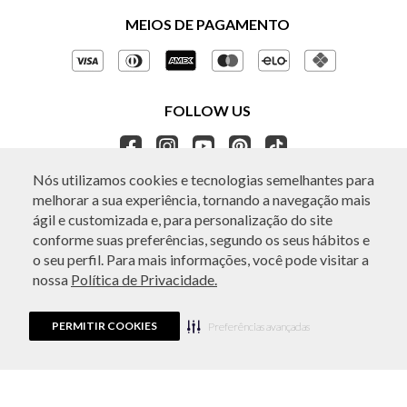
Políticas de Privacidade
MEIOS DE PAGAMENTO
Perguntas frequentes
Gestão de Privacidade
Regulamentos e Promoções
Política de Governança
Trocas e Devoluções
FOLLOW US
Ética e Sustentabilidade
Seja um Revendedor
APP BO.BÔ
Nós utilizamos cookies e tecnologias semelhantes para
melhorar a sua experiência, tornando a navegação mais
ATENDIMENTO
ágil e customizada e, para personalização do site
conforme suas preferências, segundo os seus hábitos e
o seu perfil. Para mais informações, você pode visitar a
nossa
Política de Privacidade.
© Copyright 2026 - Todos os direitos reservados. A BO.BÔ reserva-se no
direito de corrigir ou alterar informações como: preços, promoções e
disponibilidade de estoque a qualquer momento.
PERMITIR COOKIES
Em caso de dúvidas:
0800 440 2222.
Preferências avançadas
Horário de Atendimento:
das 8h às 20h de segunda a sábado, exceto
feriados.
Rua Othão 405, Vila Leopoldina, São Paulo, SP | CEP: 05313-020 | VESTE S.A
ESTILO | CPNJ: 49.669.856/0001-43.