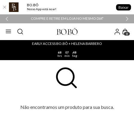
BO.BÔ
Baixar
Nosso App está no ar!
COMPRE E RETIRE EM LOJA NO MESMO DIA*
0
EARLY ACCESS BO.BÔ + HELENA BARBERO
68
07
48
hrs
min
seg
Não encontramos um produto para sua busca.