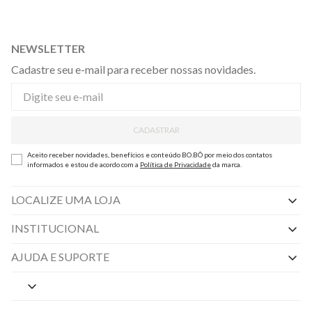
NEWSLETTER
Cadastre seu e-mail para receber nossas novidades.
CADASTRAR
Aceito receber novidades, benefícios e conteúdo BO.BÔ por meio dos contatos
informados e estou de acordo com a
Política de Privacidade
da marca.
LOCALIZE UMA LOJA
INSTITUCIONAL
Nossas Lojas
AJUDA E SUPORTE
By Appointment
Central de Preferências
Sobre a BO.BÔ
Central de Atendimento