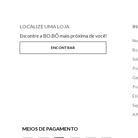
LOCALIZE UMA LOJA
I
Encontre a BO.BÔ mais próxima de você!
No
By
So
Po
Ge
Po
Ét
Se
AP
MEIOS DE PAGAMENTO