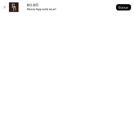
BO.BÔ
Baixar
Nosso App está no ar!