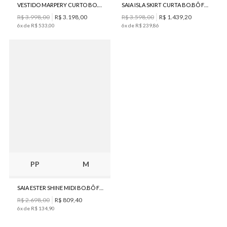
VESTIDO MARPERY CURTO BO.BÔ FEMININO
SAIA ISLA SKIRT CURTA BO.BÔ FEMININO
R$
3
.
998
,
00
R$
3
.
198
,
00
R$
3
.
598
,
00
R$
1
.
439
,
20
6
x de
R$
533
,
00
6
x de
R$
239
,
86
PP
M
SAIA ESTER SHINE MIDI BO.BÔ FEMININA
R$
2
.
698
,
00
R$
809
,
40
6
x de
R$
134
,
90