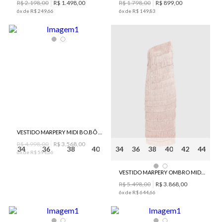
R$
2
.
198
,
00
R$
1
.
498
,
00
R$
1
.
798
,
00
R$
899
,
00
6
x de
R$
249
,
66
6
x de
R$
149
,
83
VESTIDO MARPERY MIDI BO.BÔ FEMININO
R$
4
.
998
,
00
R$
3
.
568
,
00
34
36
38
40
34
36
38
40
42
44
6
x de
R$
594
,
66
VESTIDO MARPERY OMBRO MIDI BO.BÔ FEMININO
R$
5
.
498
,
00
R$
3
.
868
,
00
6
x de
R$
644
,
66