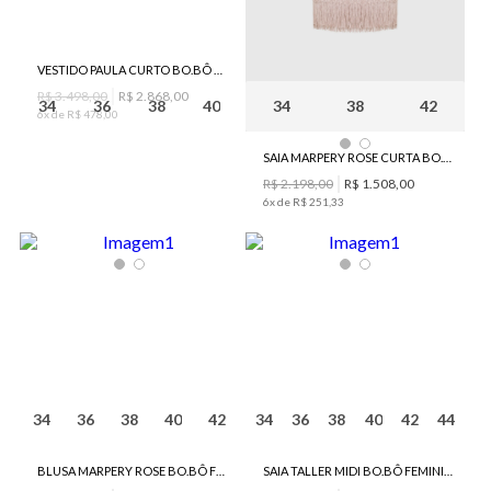
VESTIDO PAULA CURTO BO.BÔ FEMININO
R$
3
.
498
,
00
R$
2
.
868
,
00
34
36
38
40
34
38
42
6
x de
R$
478
,
00
SAIA MARPERY ROSE CURTA BO.BÔ FEMININA
R$
2
.
198
,
00
R$
1
.
508
,
00
6
x de
R$
251
,
33
34
36
38
40
42
34
36
38
40
42
44
BLUSA MARPERY ROSE BO.BÔ FEMININA
SAIA TALLER MIDI BO.BÔ FEMININA