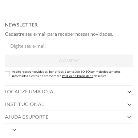
NEWSLETTER
Cadastre seu e-mail para receber nossas novidades.
CADASTRAR
Aceito receber novidades, benefícios e conteúdo BO.BÔ por meio dos contatos
informados e estou de acordo com a
Política de Privacidade
da marca.
LOCALIZE UMA LOJA
INSTITUCIONAL
Nossas Lojas
AJUDA E SUPORTE
By Appointment
Central de Preferências
Sobre a BO.BÔ