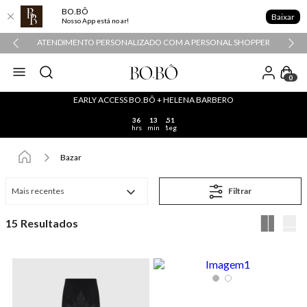
BO.BÔ
Baixar
Nosso App está no ar!
ATENDIMENTO PERSONALIZADO COM A PERSONAL SHOPPER
0
EARLY ACCESS BO.BÔ + HELENA BARBERO
36
13
51
hrs
min
seg
Bazar
Mais recentes
Filtrar
15