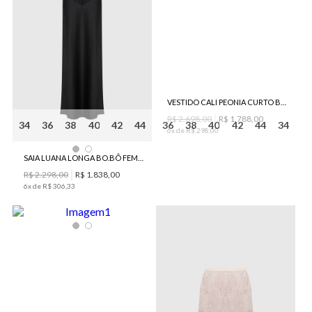
VESTIDO CALI PEONIA CURTO BO.BÔ FEMININO
R$
2
.
698
,
00
R$
1
.
788
,
00
34
36
38
40
42
44
36
38
40
42
44
34
6
x de
R$
298
,
00
SAIA LUANA LONGA BO.BÔ FEMININA
R$
2
.
298
,
00
R$
1
.
838
,
00
6
x de
R$
306
,
33