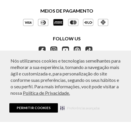
Central de Atendimento
Políticas de Privacidade
MEIOS DE PAGAMENTO
Perguntas frequentes
Gestão de Privacidade
Regulamentos e Promoções
Política de Governança
Trocas e Devoluções
FOLLOW US
Ética e Sustentabilidade
Seja um Revendedor
APP BO.BÔ
Nós utilizamos cookies e tecnologias semelhantes para
melhorar a sua experiência, tornando a navegação mais
ATENDIMENTO
ágil e customizada e, para personalização do site
conforme suas preferências, segundo os seus hábitos e
o seu perfil. Para mais informações, você pode visitar a
nossa
Política de Privacidade.
© Copyright 2026 - Todos os direitos reservados. A BO.BÔ reserva-se no
direito de corrigir ou alterar informações como: preços, promoções e
disponibilidade de estoque a qualquer momento.
PERMITIR COOKIES
Em caso de dúvidas:
0800 440 2222.
Preferências avançadas
Horário de Atendimento:
das 8h às 20h de segunda a sábado, exceto
feriados.
Rua Othão 405, Vila Leopoldina, São Paulo, SP | CEP: 05313-020 | VESTE S.A
ESTILO | CPNJ: 49.669.856/0001-43.