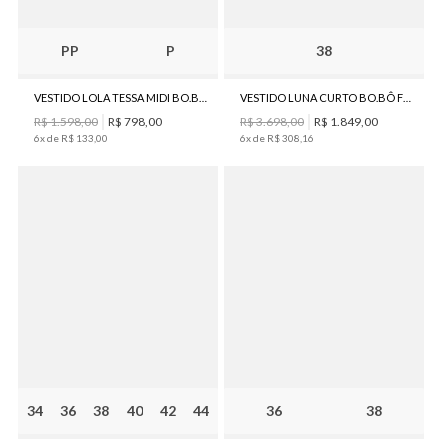
PP
P
38
VESTIDO LOLA TESSA MIDI BO.BÔ FEMININO
VESTIDO LUNA CURTO BO.BÔ FEMININO
R$
1
.
598
,
00
R$
798
,
00
R$
3
.
698
,
00
R$
1
.
849
,
00
6
x de
R$
133
,
00
6
x de
R$
308
,
16
34
36
38
40
42
44
36
38