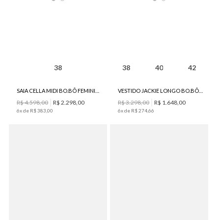
38
38
40
42
SAIA CELLA MIDI BO.BÔ FEMININA
VESTIDO JACKIE LONGO BO.BÔ FEMININO
R$
4
.
598
,
00
R$
2
.
298
,
00
R$
3
.
298
,
00
R$
1
.
648
,
00
6
x de
R$
383
,
00
6
x de
R$
274
,
66