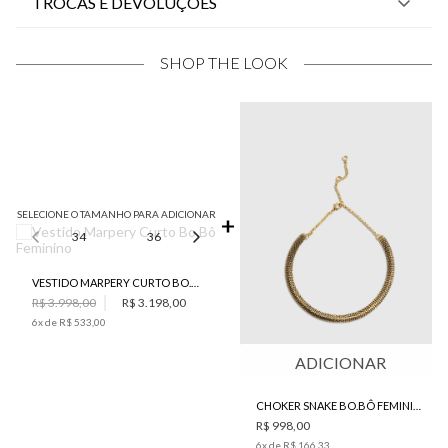
TROCAS E DEVOLUÇÕES
SHOP THE LOOK
SELECIONE O TAMANHO PARA ADICIONAR
34
36
38
40
42
VESTIDO MARPERY CURTO BO.BÔ FEMININO
R$ 3.998,00
R$ 3.198,00
6
x de
R$ 533,00
ADICIONAR
CHOKER SNAKE BO.BÔ FEMININA
R$ 998,00
6
x de
R$ 166,33