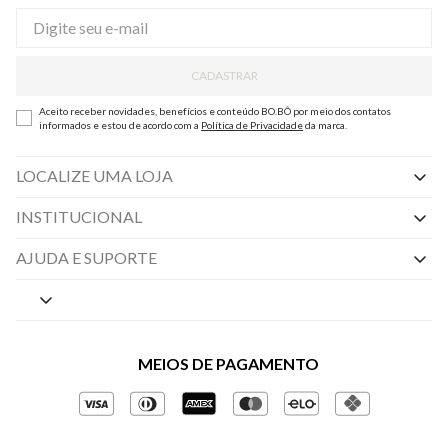
CADASTRAR
Aceito receber novidades, benefícios e conteúdo BO.BÔ por meio dos contatos
informados e estou de acordo com a
Política de Privacidade
da marca.
LOCALIZE UMA LOJA
INSTITUCIONAL
Nossas Lojas
AJUDA E SUPORTE
By Appointment
Central de Preferências
Sobre a BO.BÔ
Central de Atendimento
Políticas de Privacidade
MEIOS DE PAGAMENTO
Perguntas frequentes
Gestão de Privacidade
Regulamentos e Promoções
Política de Governança
Trocas e Devoluções