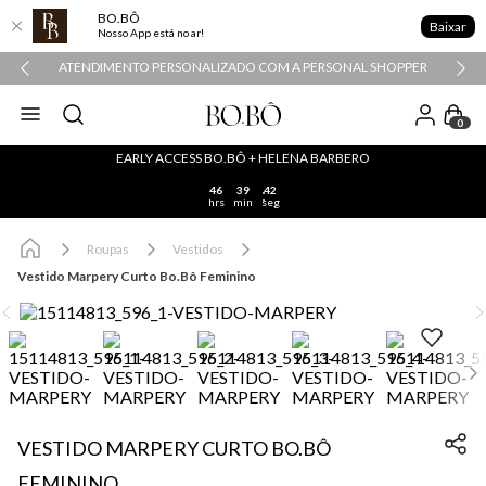
BO.BÔ
Baixar
Nosso App está no ar!
ATENDIMENTO PERSONALIZADO COM A PERSONAL SHOPPER
0
EARLY ACCESS BO.BÔ + HELENA BARBERO
46
39
42
hrs
min
seg
Roupas
Vestidos
Vestido Marpery Curto Bo.Bô Feminino
VESTIDO MARPERY CURTO BO.BÔ
FEMININO