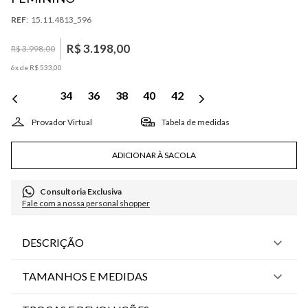
:
15.11.4813_596
R$
3
.
198
,
00
R$
3
.
998
,
00
6
x de
R$
533
,
00
34
36
38
40
42
Tabela de medidas
ADICIONAR À SACOLA
Consultoria Exclusiva
Fale com a nossa personal shopper
DESCRIÇÃO
TAMANHOS E MEDIDAS