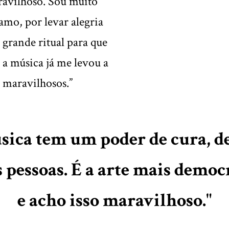
aravilhoso. Sou muito
amo, por levar alegria
 grande ritual para que
 a música já me levou a
s maravilhosos.”
úsica tem um poder de cura, d
s pessoas. É a arte mais democr
e acho isso maravilhoso."