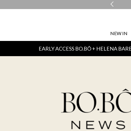
COMPRE E RETIRE EM LOJA NO MESMO DIA*
NEW IN
EARLY ACCESS BO.BÔ + HELENA BAR