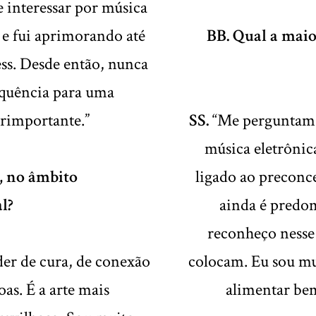
 interessar por música
 e fui aprimorando até
BB. Qual a maio
ess. Desde então, nunca
equência para uma
erimportante.”
SS.
“Me perguntam 
música eletrônic
, no âmbito
ligado ao preconce
l?
ainda é predo
reconheço nesse 
er de cura, de conexão
colocam. Eu sou mui
as. É a arte mais
alimentar be