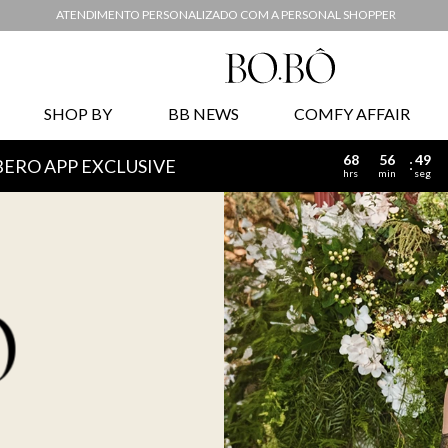
ATENDIMENTO PERSONALIZADO COM A PERSONAL SHOPPER
SHOP BY
BB NEWS
COMFY AFFAIR
68
56
47
BERO APP EXCLUSIVE
hrs
min
seg