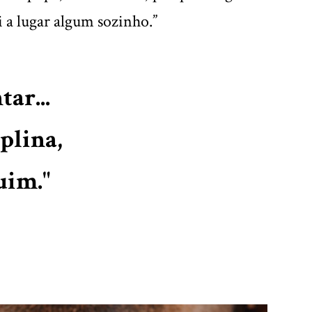
i a lugar algum sozinho.”
ar...
plina,
uim."