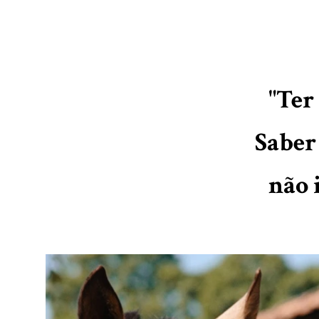
"Ter
Saber
não 