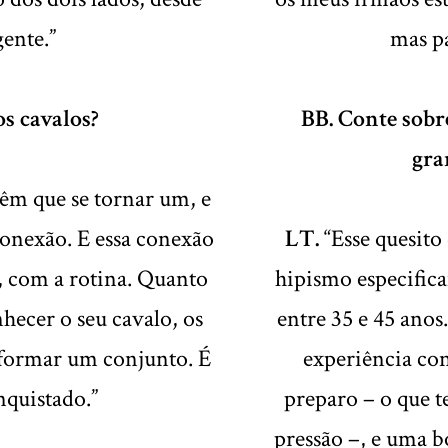
ente.”
mas p
os cavalos?
BB. Conte sobr
gra
têm que se tornar um, e
conexão. E essa conexão
LT.
“Esse quesito
, com a rotina. Quanto
hipismo especifica
hecer o seu cavalo, os
entre 35 e 45 anos
 e formar um conjunto. É
experiência con
quistado.”
preparo – o que t
pressão –, e uma 