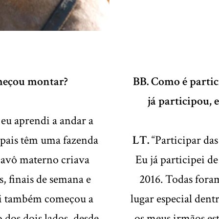
meçou montar?
BB. Como é partic
já participou, 
eu aprendi a andar a
 pais têm uma fazenda
LT.
“Participar das
 avô materno criava
Eu já participei d
s, finais de semana e
2016. Todas fora
ai também começou a
lugar especial dent
o dos dois lados, desde
os meus irmãos es