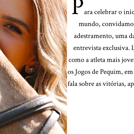
P
ara celebrar o in
mundo, convidamos L
adestramento, uma d
entrevista exclusiva. 
como a atleta mais jov
os Jogos de Pequim, em 
fala sobre as vitórias, 