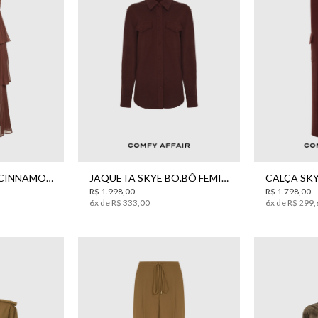
0
42
44
PP
P
M
G
P
VESTIDO PININA CINNAMON MIDI BO.BÔ FEMININO
JAQUETA SKYE BO.BÔ FEMININA
R$
1
.
998
,
00
R$
1
.
798
,
00
6
x de
R$
333
,
00
6
x de
R$
299
,