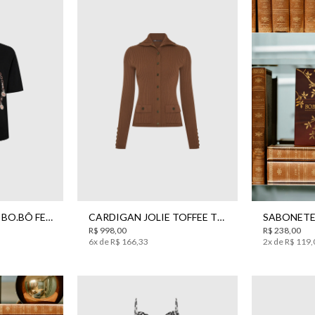
PP
P
CAMISETA SNAKE BO.BÔ FEMININA
CARDIGAN JOLIE TOFFEE TRICOT BO.BÔ FEMININO
R$
998
,
00
R$
238
,
00
6
x de
R$
166
,
33
2
x de
R$
119
,