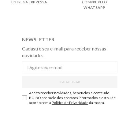
ENTREGA
EXPRESSA
COMPRE PELO
WHATSAPP
NEWSLETTER
Cadastre seu e-mail para receber nossas
novidades.
CADASTRAR
Aceito receber novidades, benefícios e conteúdo
BO.BÔ por meio dos contatos informados e estou de
acordo com a
Política de Privacidade
da marca.