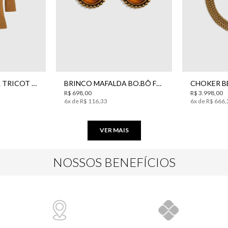
UN
BLUSA GIA CAMEL TRICOT BO.BÔ FEMININA
BRINCO MAFALDA BO.BÔ FEMININO
R$
698
,
00
R$
3
.
998
,
00
6
x de
R$
116
,
33
6
x de
R$
666
,
VER MAIS
NOSSOS BENEFÍCIOS