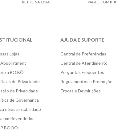
RETIRE
NA LOJA
PAGUE COM
PIX
NSTITUCIONAL
AJUDA E SUPORTE
ssas Lojas
Central de Preferências
 Appointment
Central de Atendimento
bre a BO.BÔ
Perguntas Frequentes
líticas de Privacidade
Regulamentos e Promoções
stão de Privacidade
Trocas e Devoluções
lítica de Governança
ica e Sustentabilidade
ja um Revendedor
P BO.BÔ