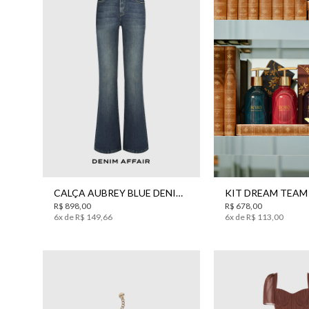
34
38
40
42
44
UN
CALÇA AUBREY BLUE DENIM JEANS BO.BÔ FEMININA
R$
898
,
00
R$
678
,
00
6
x de
R$
149
,
66
6
x de
R$
113
,
00