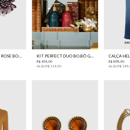
UN
36
3
BRINCO ELEANOR ROSE BO.BÔ FEMININO
KIT PERFECT DUO BO.BÔ GIFT SET
R$
458
,
00
R$
898
,
00
4
x de
R$
114
,
50
6
x de
R$
149
,