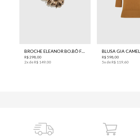
UN
PP
BROCHE ELEANOR BO.BÔ FEMININO
R$
298
,
00
R$
598
,
00
2
x de
R$
149
,
00
5
x de
R$
119
,
60