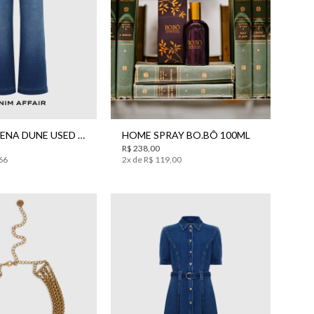
8
42
44
UN
CALÇA HELENA DUNE USED JEANS BO.BÔ FEMININA
HOME SPRAY BO.BÔ 100ML
R$
238
,
00
66
2
x de
R$
119
,
00