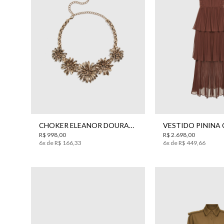
UN
34
36
38
4
CHOKER ELEANOR DOURADA BO.BÔ FEMININA
R$
998
,
00
R$
2
.
698
,
00
6
x de
R$
166
,
33
6
x de
R$
449
,
66