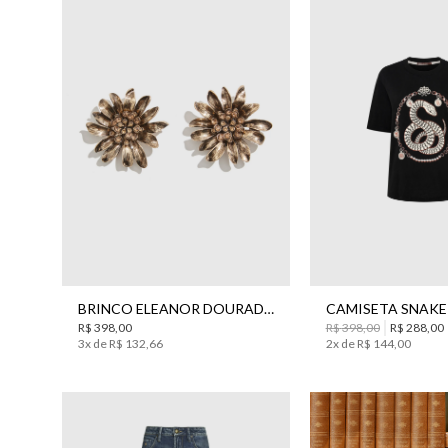
UN
G
BRINCO ELEANOR DOURADO BO.BÔ FEMININO
R$
398
,
00
R$
398
,
00
R$
288
,
00
3
x de
R$
132
,
66
2
x de
R$
144
,
00