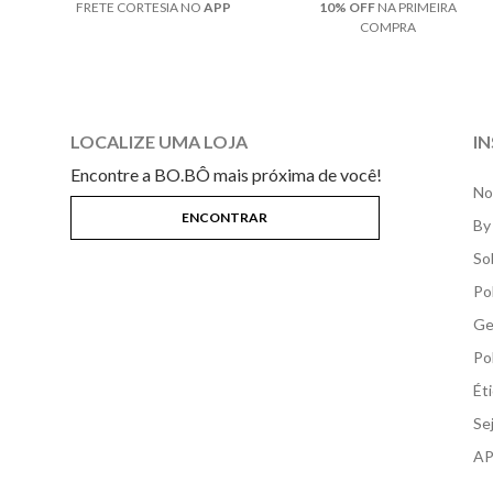
FRETE CORTESIA NO
APP
10% OFF
NA PRIMEIRA
COMPRA
LOCALIZE UMA LOJA
I
Encontre a BO.BÔ mais próxima de você!
No
By
So
Po
Ge
Po
Ét
Se
AP