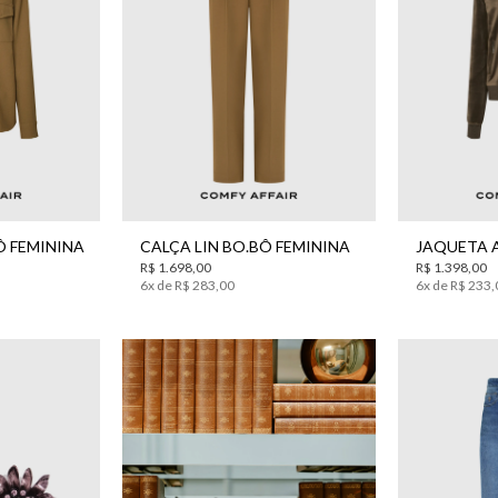
0
42
44
34
36
38
40
42
44
PP
Ô FEMININA
CALÇA LIN BO.BÔ FEMININA
R$
1
.
698
,
00
R$
1
.
398
,
00
6
x de
R$
283
,
00
6
x de
R$
233
,