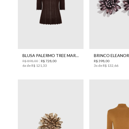
PP
M
UN
BLUSA PALERMO TREE MARROM TRICOT BO.BÔ FEMININA
R$
898
,
00
R$
728
,
00
R$
398
,
00
6
x de
R$
121
,
33
3
x de
R$
132
,
66