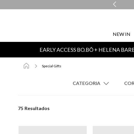
ENTREGA EXPRESSA EM ATÉ 48H*
NEW IN
EARLY ACCESS BO.BÔ + HELENA BAR
Special Gifts
CATEGORIA
Vestidos
Calças
75
Colares
Camisas
Cintos
Sleepwear