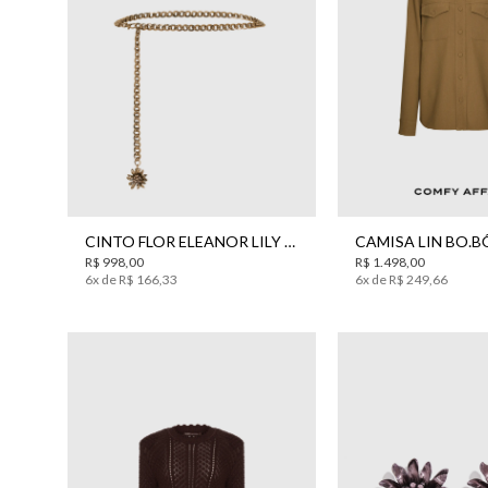
P
34
36
38
4
CINTO FLOR ELEANOR LILY BO.BÔ FEMININO
CAMISA LIN BO.B
R$
998
,
00
R$
1
.
498
,
00
6
x de
R$
166
,
33
6
x de
R$
249
,
66