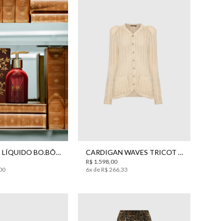
UN
PP
P
M
G
SABONETE LÍQUIDO BO.BÔ 200ML
CARDIGAN WAVES TRICOT BO.BÔ FEMININO
R$
1
.
598
,
00
00
6
x de
R$
266
,
33