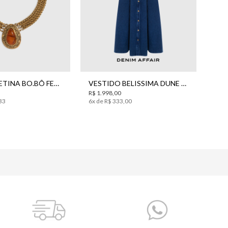
UN
34
36
38
40
42
CHOKER BETINA BO.BÔ FEMININA
VESTIDO BELISSIMA DUNE USED JEANS MIDI BO.BÔ FEMININO
R$
1
.
998
,
00
33
6
x de
R$
333
,
00