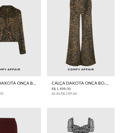
P
M
G
PP
P
M
G
JAQUETA DAKOTA ONÇA BO.BÔ FEMININA
CALÇA DAKOTA ONÇA BO.BÔ FEMININA
R$
1
.
498
,
00
00
6
x de
R$
249
,
66