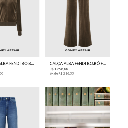
P
M
M
G
JAQUETA ALBA FENDI BO.BÔ FEMININA
CALÇA ALBA FENDI BO.BÔ FEMININA
R$
1
.
298
,
00
00
6
x de
R$
216
,
33