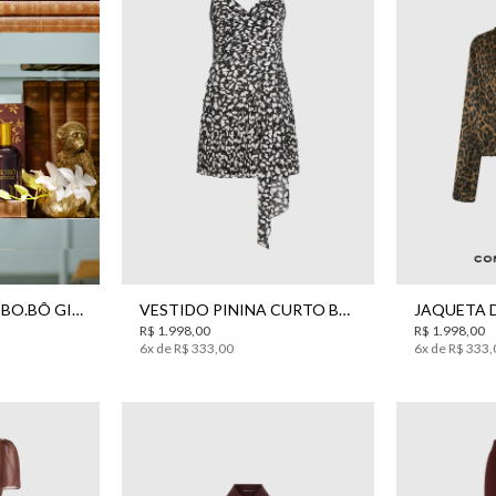
34
36
38
40
42
44
PP
KIT DREAM TEAM BO.BÔ GIFT SET
VESTIDO PININA CURTO BO.BÔ FEMININO
R$
1
.
998
,
00
R$
1
.
998
,
00
6
x de
R$
333
,
00
6
x de
R$
333
,