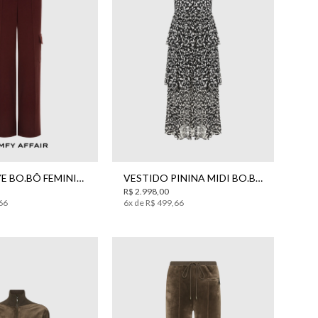
M
G
34
36
38
40
42
44
CALÇA SKYE BO.BÔ FEMININA
VESTIDO PININA MIDI BO.BÔ FEMININO
R$
2
.
998
,
00
66
6
x de
R$
499
,
66