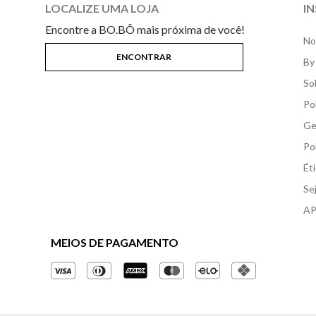
LOCALIZE UMA LOJA
I
Encontre a BO.BÔ mais próxima de você!
No
By
So
Po
Ge
Po
Ét
Se
AP
MEIOS DE PAGAMENTO