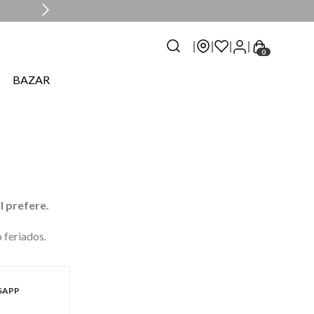
0
BAZAR
l prefere.
 feriados.
SAPP