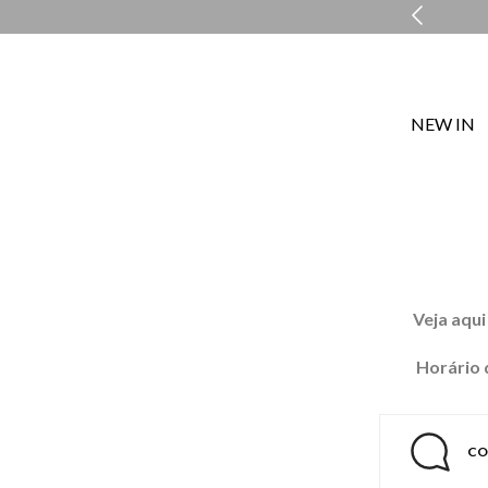
COMPRE E RETIRE EM LOJA NO MESMO DIA*
NEW IN
Veja aqui
Horário 
CO