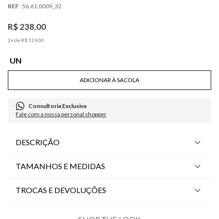
:
56.61.0009_32
R$
238
,
00
2
x de
R$
119
,
00
UN
ADICIONAR À SACOLA
Consultoria Exclusiva
Fale com a nossa personal shopper
DESCRIÇÃO
TAMANHOS E MEDIDAS
TROCAS E DEVOLUÇÕES