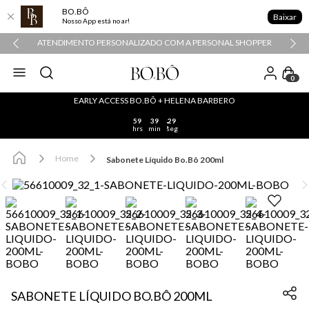
BO.BÔ
Baixar
Nosso App está no ar!
ATENDIMENTO PERSONALIZADO COM A PERSONAL SHOPPER
0
EARLY ACCESS BO.BÔ + HELENA BARBERO
59
39
29
hrs
min
seg
Home
Sabonete Líquido Bo.Bô 200ml
SABONETE LÍQUIDO BO.BÔ 200ML