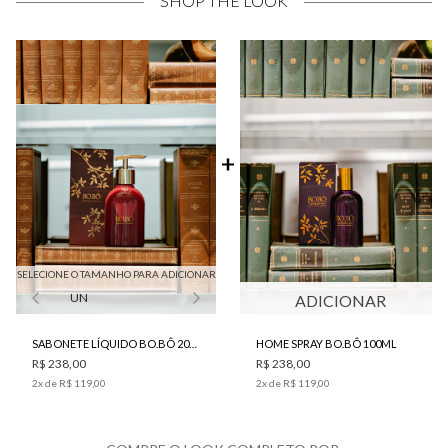
SHOP THE LOOK
SELECIONE O TAMANHO PARA ADICIONAR
UN
ADICIONAR
SABONETE LÍQUIDO BO.BÔ 200ML
HOME SPRAY BO.BÔ 100ML
R$ 238,00
R$ 238,00
2
x de
R$ 119,00
2
x de
R$ 119,00