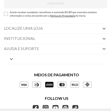
CADASTRAR
Aceito receber novidades, benefícios e conteúdo BO.BÔ por meio dos contatos
informados e estou de acordo com a
Política de Privacidade
da marca.
LOCALIZE UMA LOJA
INSTITUCIONAL
Nossas Lojas
AJUDA E SUPORTE
By Appointment
Central de Preferências
Sobre a BO.BÔ
Central de Atendimento
Políticas de Privacidade
MEIOS DE PAGAMENTO
Perguntas frequentes
Gestão de Privacidade
Regulamentos e Promoções
Política de Governança
Trocas e Devoluções
FOLLOW US
Ética e Sustentabilidade
Seja um Revendedor