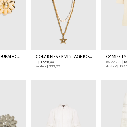
UN
PP
BRINCO ANGEL DOURADO BO.BÔ FEMININO
COLAR FIEVER VINTAGE BO.BÔ FEMININO
R$
1
.
998
,
00
R$
998
,
00
R
6
x de
R$
333
,
00
4
x de
R$
124
,