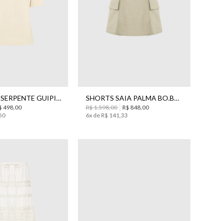
P
M
36
38
42
44
CAMISETA SERPENTE GUIPIR BO.BÔ FEMININA
SHORTS SAIA PALMA BO.BÔ FEMININO
$
498
,
00
R$
1
.
598
,
00
R$
848
,
00
50
6
x de
R$
141
,
33