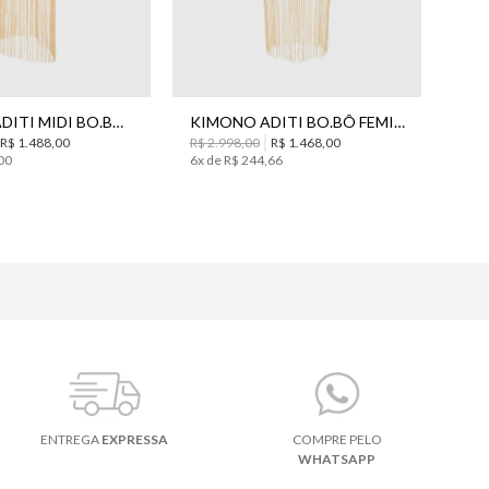
38
40
42
44
P
M
VESTIDO ADITI MIDI BO.BÔ FEMININO
KIMONO ADITI BO.BÔ FEMININO
R$
1
.
488
,
00
R$
2
.
998
,
00
R$
1
.
468
,
00
00
6
x de
R$
244
,
66
ENTREGA
EXPRESSA
COMPRE PELO
WHATSAPP