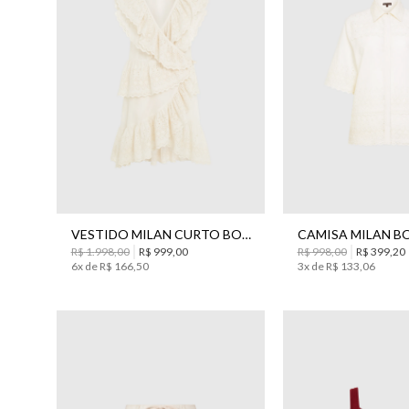
34
36
38
40
42
44
34
36
38
4
VESTIDO MILAN CURTO BO.BÔ FEMININO
R$
1
.
998
,
00
R$
999
,
00
R$
998
,
00
R$
399
,
20
6
x de
R$
166
,
50
3
x de
R$
133
,
06