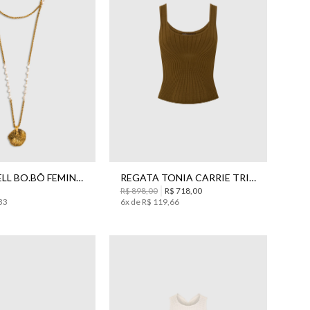
UN
P
M
G
COLAR SHELL BO.BÔ FEMININO
REGATA TONIA CARRIE TRICOT BO.BÔ FEMININA
R$
898
,
00
R$
718
,
00
33
6
x de
R$
119
,
66