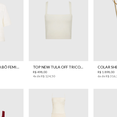
P
M
G
0
42
44
TOP NEW TULA OFF TRICOT BO.BÔ FEMININO
CAMISA MILAN BO.BÔ FEMININA
R$
498
,
00
R$
1
.
898
,
00
4
x de
R$
124
,
50
6
x de
R$
316
,