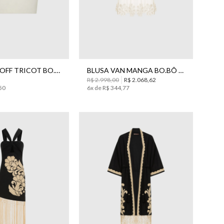
P
M
G
34
40
TOP TULA OFF TRICOT BO.BÔ FEMININO
BLUSA VAN MANGA BO.BÔ FEMININA
R$
2
.
998
,
00
R$
2
.
068
,
62
50
6
x de
R$
344
,
77