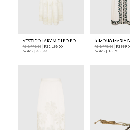
34
P
M
VESTIDO LARY MIDI BO.BÔ FEMININO
R$
3
.
998
,
00
R$
2
.
198
,
00
R$
1
.
998
,
00
R$
999
,
0
6
x de
R$
366
,
33
6
x de
R$
166
,
50