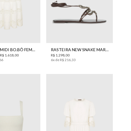
40
42
44
34
SAIA LARY MIDI BO.BÔ FEMININA
RASTEIRA NEW SNAKE MARROM BO.BÔ FEMININA
R$
1
.
618
,
00
R$
1
.
298
,
00
66
6
x de
R$
216
,
33