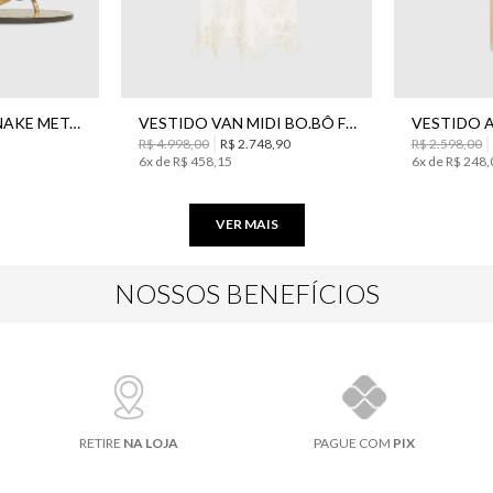
34
36
38
42
44
40
34
36
RASTEIRA NEW SNAKE METAL BO.BÔ FEMININA
VESTIDO VAN MIDI BO.BÔ FEMININA
R$
4
.
998
,
00
R$
2
.
748
,
90
R$
2
.
598
,
00
6
x de
R$
458
,
15
6
x de
R$
248
,
VER MAIS
NOSSOS BENEFÍCIOS
RETIRE
NA LOJA
PAGUE COM
PIX