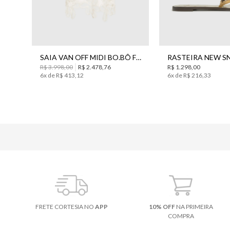
34
36
38
38
SAIA VAN OFF MIDI BO.BÔ FEMININA
R$
3
.
998
,
00
R$
2
.
478
,
76
R$
1
.
298
,
00
6
x de
R$
413
,
12
6
x de
R$
216
,
33
FRETE CORTESIA NO
APP
10% OFF
NA PRIMEIRA
COMPRA