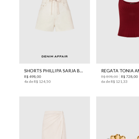
34
36
38
40
42
44
PP
SHORTS PHILLIPA SARJA BO.BÔ FEMININO
R$
498
,
00
R$
898
,
00
R$
728
,
00
4
x de
R$
124
,
50
6
x de
R$
121
,
33