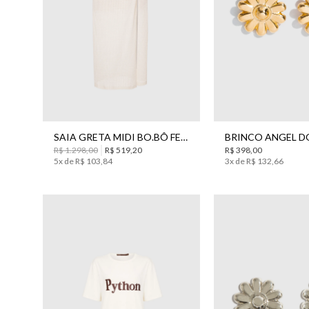
PP
P
M
G
UN
SAIA GRETA MIDI BO.BÔ FEMININA
R$
1
.
298
,
00
R$
519
,
20
R$
398
,
00
5
x de
R$
103
,
84
3
x de
R$
132
,
66