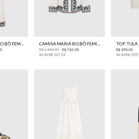
PP
G
36
38
40
42
44
KIMONO MARIA BO.BÔ FEMININO
CAMISA MARIA BO.BÔ FEMININA
R$
438
,
00
0
R$
1
.
498
,
00
R$
763
,
98
4
x de
R$
109
,
6
x de
R$
127
,
33