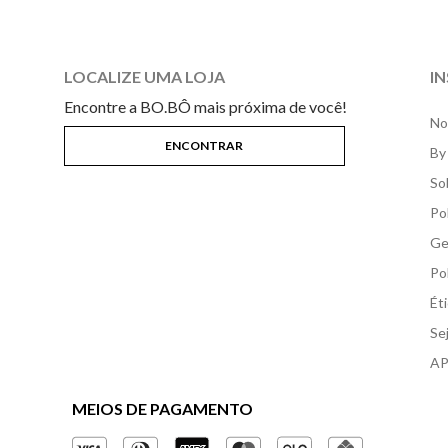
LOCALIZE UMA LOJA
I
Encontre a BO.BÔ mais próxima de você!
No
By
So
Po
Ge
Po
Ét
Se
AP
MEIOS DE PAGAMENTO