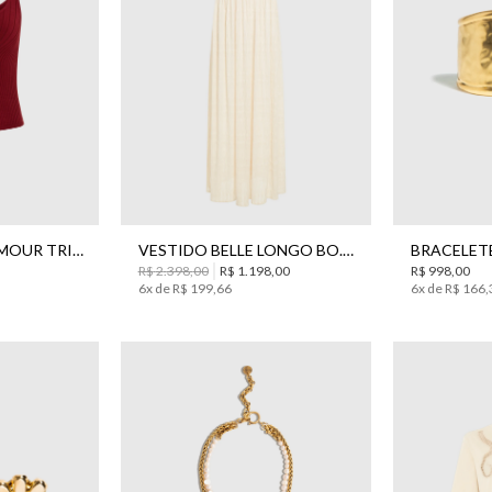
P
40
42
44
REGATA TONIA AMOUR TRICOT BO.BÔ FEMININA
VESTIDO BELLE LONGO BO.BÔ FEMININO
R$
2
.
398
,
00
R$
1
.
198
,
00
R$
998
,
00
6
x de
R$
199
,
66
6
x de
R$
166
,