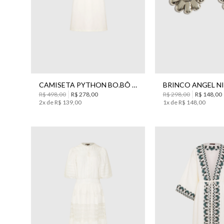
G
GG
UN
CAMISETA PYTHON BO.BÔ FEMININA
R$
498
,
00
R$
278
,
00
R$
298
,
00
R$
148
,
00
2
x de
R$
139
,
00
1
x de
R$
148
,
00