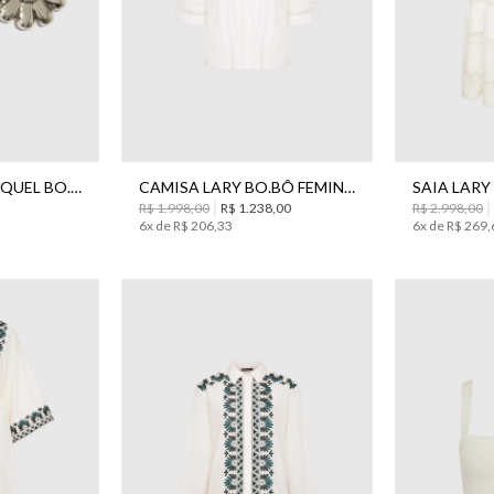
34
36
40
44
36
38
BRINCO ANGEL NIQUEL BO.BÔ FEMININO
CAMISA LARY BO.BÔ FEMININA
R$
1
.
998
,
00
R$
1
.
238
,
00
R$
2
.
998
,
00
6
x de
R$
206
,
33
6
x de
R$
269
,