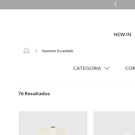
ENTREGA EXPRESSA EM ATÉ 48H*
NEW IN
Summer Essentials
CATEGORIA
Vestidos
Shorts
76
Colares
Camisetas
Braceletes
Blusas
Coletes
Cintos