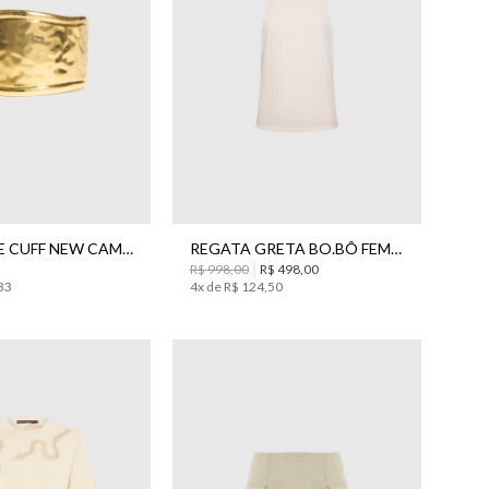
UN
PP
P
M
G
BRACELETE CUFF NEW CAMILLE DOURADO BO.BÔ FEMININO
REGATA GRETA BO.BÔ FEMININA
R$
998
,
00
R$
498
,
00
33
4
x de
R$
124
,
50