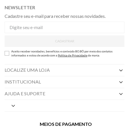
NEWSLETTER
Cadastre seu e-mail para receber nossas novidades.
CADASTRAR
Aceito receber novidades, benefícios e conteúdo BO.BÔ por meio dos contatos
informados e estou de acordo com a
Política de Privacidade
da marca.
LOCALIZE UMA LOJA
INSTITUCIONAL
Nossas Lojas
AJUDA E SUPORTE
By Appointment
Central de Preferências
Sobre a BO.BÔ
Central de Atendimento
Políticas de Privacidade
MEIOS DE PAGAMENTO
Perguntas frequentes