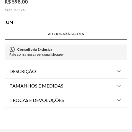
R$
598
,
00
5
x de
R$
119
,
60
UN
ADICIONAR À SACOLA
Consultoria Exclusiva
Fale com a nossa personal shopper
DESCRIÇÃO
TAMANHOS E MEDIDAS
TROCAS E DEVOLUÇÕES