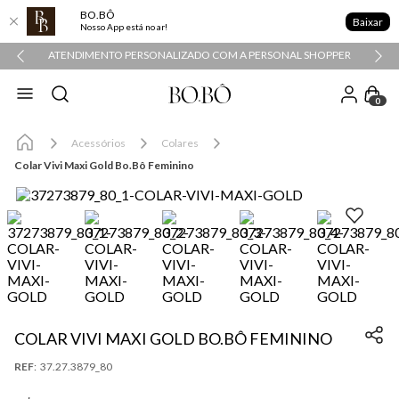
BO.BÔ
Baixar
Nosso App está no ar!
ATENDIMENTO PERSONALIZADO COM A PERSONAL SHOPPER
0
Acessórios
Colares
Colar Vivi Maxi Gold Bo.Bô Feminino
COLAR VIVI MAXI GOLD BO.BÔ FEMININO
:
37.27.3879_80