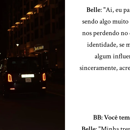
Belle
: "Ai, eu 
sendo algo muito
nos perdendo no q
identidade, se 
algum influ
sinceramente, acre
BB: Você tem
Belle
: "Minha tre