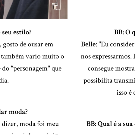
seu estilo?
BB: O 
, gosto de ousar em
Belle
: "Eu conside
as também vario muito o
nos expressarmos. 
 do "personagem" que
consegue mostrar 
dia.
possibilita transm
isso é
dar moda?
r dizer, moda foi meu
BB: Qual é a sua