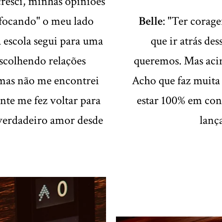
resci, minhas opiniões
ufocando" o meu lado
Belle
: "Ter corag
a escola segui para uma
que ir atrás des
scolhendo relações
queremos. Mas acim
, mas não me encontrei
Acho que faz muita 
nte me fez voltar para
estar 100% em cont
verdadeiro amor desde
lanç