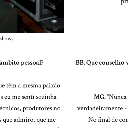
pr
 shows.
 âmbito pessoal?
BB. Que conselho 
que têm a mesma paixão
s eu me senti sozinha
MG.
“Nunca d
técnicos, produtores no
verdadeiramente - 
is que admiro, que me
No final de con