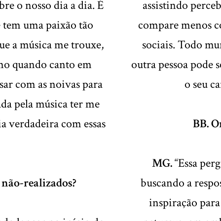
e o nosso dia a dia. É
assistindo perceb
 tem uma paixão tão
compare menos co
ue a música me trouxe,
sociais. Todo mu
mo quando canto em
outra pessoa pode s
ar com as noivas para
o seu ca
ada pela música ter me
ia verdadeira com essas
BB. O
MG.
“Essa perg
 não-realizados?
buscando a respos
inspiração para