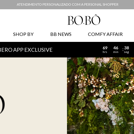
ATENDIMENTO PERSONALIZADO COM A PERSONAL SHOPPER
SHOP BY
BB NEWS
COMFY AFFAIR
69
46
36
BERO APP EXCLUSIVE
hrs
min
seg