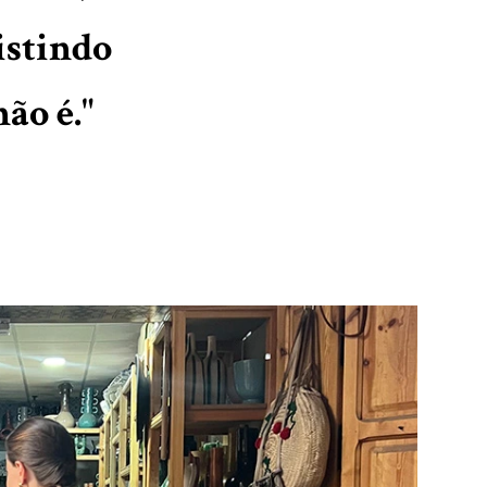
istindo
ão é."