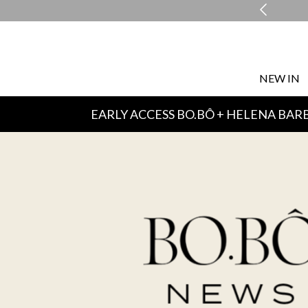
COMPRE E RETIRE EM LOJA NO MESMO DIA*
NEW IN
EARLY ACCESS BO.BÔ + HELENA BAR