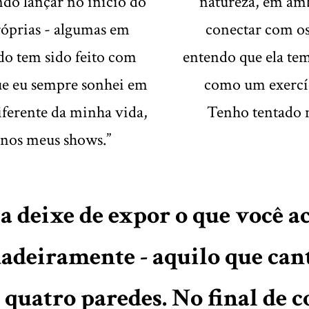
do lançar no início do
natureza, em amb
óprias - algumas em
conectar com os
o tem sido feito com
entendo que ela tem
ue eu sempre sonhei em
como um exercíci
iferente da minha vida,
Tenho tentado 
 nos meus shows.”
 deixe de expor o que você a
adeiramente - aquilo que can
 quatro paredes. No final de c