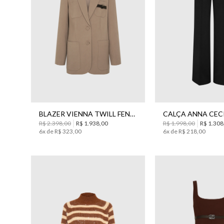
40
42
44
34
36
38
4
BLAZER VIENNA TWILL FENDI BO.BÔ FEMININO
R$
2
.
398
,
00
R$
1
.
938
,
00
R$
1
.
998
,
00
R$
1
.
308
6
x de
R$
323
,
00
6
x de
R$
218
,
00