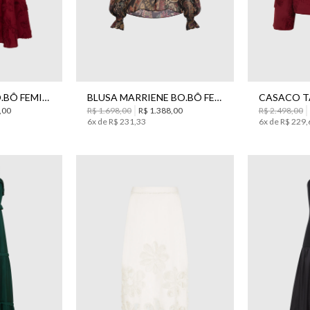
34
44
38
SAIA LILA MIDI BO.BÔ FEMININA
BLUSA MARRIENE BO.BÔ FEMININA
,
00
R$
1
.
698
,
00
R$
1
.
388
,
00
R$
2
.
498
,
00
6
x de
R$
231
,
33
6
x de
R$
229
,