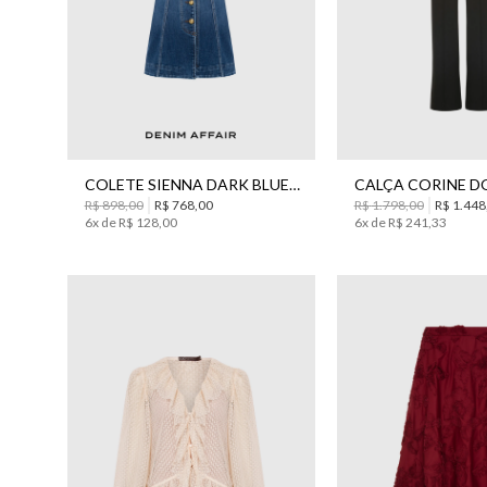
34
36
38
40
42
44
34
40
COLETE SIENNA DARK BLUE JEANS BO.BÔ FEMININO
R$
898
,
00
R$
768
,
00
R$
1
.
798
,
00
R$
1
.
448
6
x de
R$
128
,
00
6
x de
R$
241
,
33