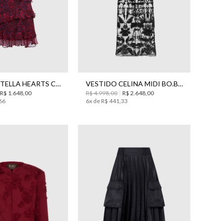
44
38
40
42
VESTIDO STELLA HEARTS CURTO BO.BÔ FEMININO
VESTIDO CELINA MIDI BO.BÔ FEMININO
R$
1
.
648
,
00
R$
4
.
998
,
00
R$
2
.
648
,
00
66
6
x de
R$
441
,
33