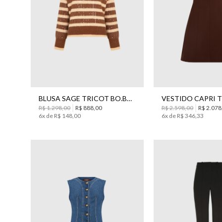
PP
M
G
P
36
38
40
BLUSA SAGE TRICOT BO.BÔ FEMININA
R$
1
.
298
,
00
R$
888
,
00
R$
2
.
598
,
00
R$
2
.
078
6
x de
R$
148
,
00
6
x de
R$
346
,
33