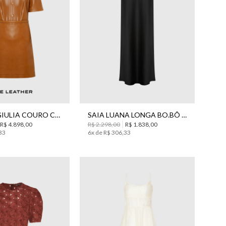
38
40
42
44
34
36
38
40
42
44
VESTIDO GIULIA COURO CURTO BO.BÔ FEMININO
SAIA LUANA LONGA BO.BÔ FEMININA
R$
4
.
898
,
00
R$
2
.
298
,
00
R$
1
.
838
,
00
33
6
x de
R$
306
,
33