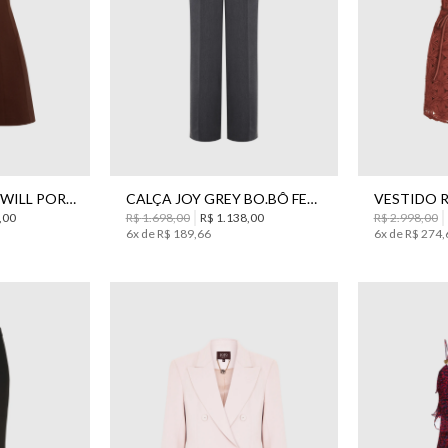
42
44
38
40
42
44
34
36
VESTIDO CAPRI TWILL PORTO CURTO BO.BÔ FEMININO
CALÇA JOY GREY BO.BÔ FEMININA
,
00
R$
1
.
698
,
00
R$
1
.
138
,
00
R$
2
.
998
,
00
6
x de
R$
189
,
66
6
x de
R$
274
,