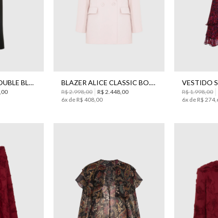
42
36
38
40
42
44
42
CALÇA CORINE DOUBLE BLACK BO.BÔ FEMININA
BLAZER ALICE CLASSIC BO.BÔ FEMININO
,
00
R$
2
.
998
,
00
R$
2
.
448
,
00
R$
1
.
998
,
00
6
x de
R$
408
,
00
6
x de
R$
274
,