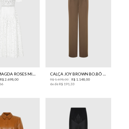
40
42
38
40
42
44
VESTIDO MAGDA ROSES MIDI BO.BÔ FEMININO
CALÇA JOY BROWN BO.BÔ FEMININA
R$
2
.
698
,
00
R$
1
.
698
,
00
R$
1
.
148
,
00
66
6
x de
R$
191
,
33