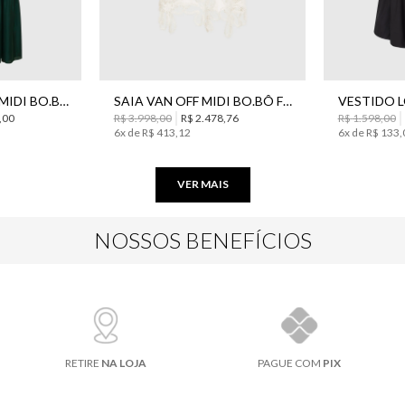
42
44
34
36
38
PP
VESTIDO CYRELE MIDI BO.BÔ FEMININO
SAIA VAN OFF MIDI BO.BÔ FEMININA
,
00
R$
3
.
998
,
00
R$
2
.
478
,
76
R$
1
.
598
,
00
6
x de
R$
413
,
12
6
x de
R$
133
,
VER MAIS
NOSSOS BENEFÍCIOS
RETIRE
NA LOJA
PAGUE COM
PIX