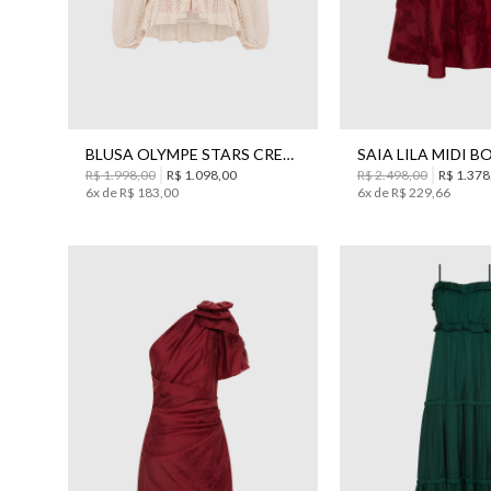
42
44
42
BLUSA OLYMPE STARS CREAM BO.BÔ FEMININA
R$
1
.
998
,
00
R$
1
.
098
,
00
R$
2
.
498
,
00
R$
1
.
378
6
x de
R$
183
,
00
6
x de
R$
229
,
66