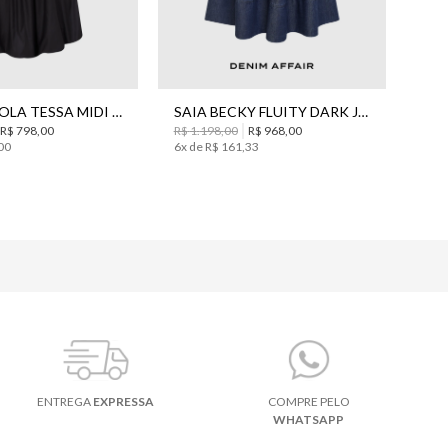
P
36
42
44
VESTIDO LOLA TESSA MIDI BO.BÔ FEMININO
SAIA BECKY FLUITY DARK JEANS MIDI BO.BÔ FEMININA
R$
798
,
00
R$
1
.
198
,
00
R$
968
,
00
00
6
x de
R$
161
,
33
ENTREGA
EXPRESSA
COMPRE PELO
WHATSAPP