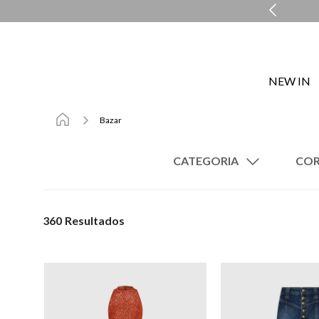
MENTO PERSONALIZADO COM A PERSONAL SHOPPER
NEW IN
Bazar
CATEGORIA
Vestidos
Blusas
360
Shorts
Camisas
Coletes
Blazers
Macacões
Sandálias
Cintos
Bolsas