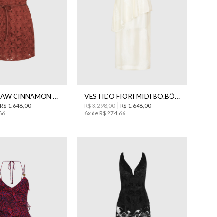
38
40
42
44
36
38
40
42
44
VESTIDO RAW CINNAMON CURTO BO.BÔ FEMININO
VESTIDO FIORI MIDI BO.BÔ FEMININO
R$
1
.
648
,
00
R$
3
.
298
,
00
R$
1
.
648
,
00
66
6
x de
R$
274
,
66