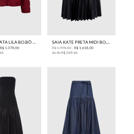
44
34
40
42
44
CASACO TATA LILA BO.BÔ FEMININO
SAIA KATE PRETA MIDI BO.BÔ FEMININA
R$
1
.
378
,
00
R$
1
.
998
,
00
R$
1
.
618
,
00
66
6
x de
R$
269
,
66