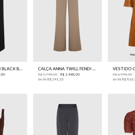
0
42
44
34
36
40
42
44
34
36
CALÇA ANNA CECI BLACK BO.BÔ FEMININA
CALÇA ANNA TWILL FENDI BO.BÔ FEMININA
,
00
R$
1
.
798
,
00
R$
1
.
448
,
00
R$
6
.
998
,
00
6
x de
R$
241
,
33
6
x de
R$
816
,