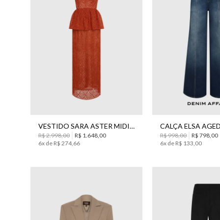
34
36
38
40
42
44
38
40
VESTIDO SARA ASTER MIDI BO.BÔ FEMININO
R$
2
.
998
,
00
R$
1
.
648
,
00
R$
998
,
00
R$
798
,
00
6
x de
R$
274
,
66
6
x de
R$
133
,
00