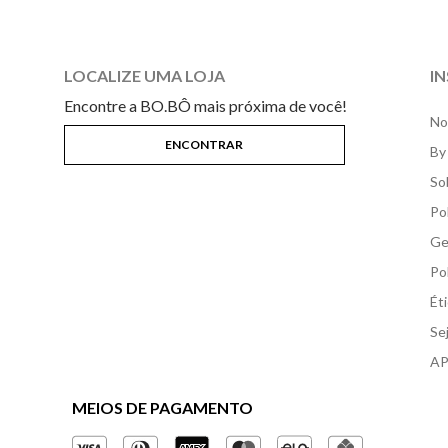
LOCALIZE UMA LOJA
I
Encontre a BO.BÔ mais próxima de você!
No
By
So
Po
Ge
Po
Ét
Se
AP
MEIOS DE PAGAMENTO