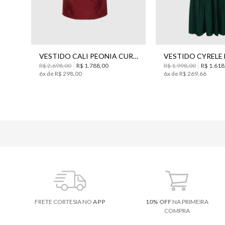
36
38
40
42
44
34
38
40
VESTIDO CALI PEONIA CURTO BO.BÔ FEMININO
R$
2
.
698
,
00
R$
1
.
788
,
00
R$
1
.
998
,
00
R$
1
.
618
6
x de
R$
298
,
00
6
x de
R$
269
,
66
FRETE CORTESIA NO
APP
10% OFF
NA PRIMEIRA
COMPRA