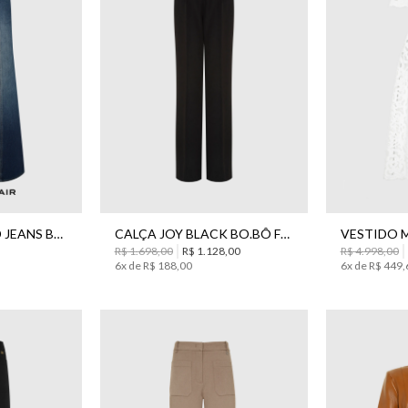
42
44
36
38
40
42
44
38
CALÇA ELSA AGED JEANS BO.BÔ FEMININA
CALÇA JOY BLACK BO.BÔ FEMININA
R$
1
.
698
,
00
R$
1
.
128
,
00
R$
4
.
998
,
00
6
x de
R$
188
,
00
6
x de
R$
449
,