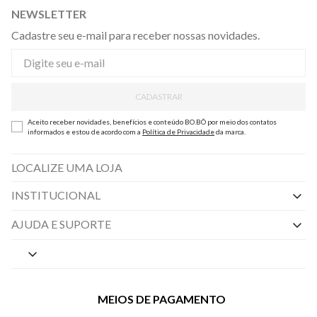
NEWSLETTER
Cadastre seu e-mail para receber nossas novidades.
CADASTRAR
Aceito receber novidades, benefícios e conteúdo BO.BÔ por meio dos contatos
informados e estou de acordo com a
Política de Privacidade
da marca.
LOCALIZE UMA LOJA
INSTITUCIONAL
Nossas Lojas
AJUDA E SUPORTE
By Appointment
Central de Preferências
Sobre a BO.BÔ
Central de Atendimento
Políticas de Privacidade
MEIOS DE PAGAMENTO
Perguntas frequentes