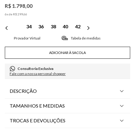
R$
1
.
798
,
00
6
x de
R$
299
,
66
34
36
38
40
42
Tabela de medidas
ADICIONAR À SACOLA
Consultoria Exclusiva
Fale com a nossa personal shopper
DESCRIÇÃO
TAMANHOS E MEDIDAS
TROCAS E DEVOLUÇÕES