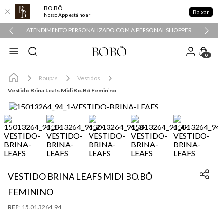
BO.BÔ
Baixar
Nosso App está no ar!
ATENDIMENTO PERSONALIZADO COM A PERSONAL SHOPPER
0
Roupas
Vestidos
Vestido Brina Leafs Midi Bo.Bô Feminino
VESTIDO BRINA LEAFS MIDI BO.BÔ
FEMININO
:
15.01.3264_94