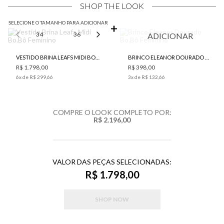
SHOP THE LOOK
SELECIONE O TAMANHO PARA ADICIONAR
34
36
38
40
42
ADICIONAR
VESTIDO BRINA LEAFS MIDI BO.BÔ FEMININO
BRINCO ELEANOR DOURADO BO.BÔ FEMININO
R$ 1.798,00
R$ 398,00
6
x de
R$ 299,66
3
x de
R$ 132,66
COMPRE O LOOK COMPLETO POR:
R$ 2.196,00
VALOR DAS PEÇAS SELECIONADAS:
R$ 1.798,00
SHOP NOW