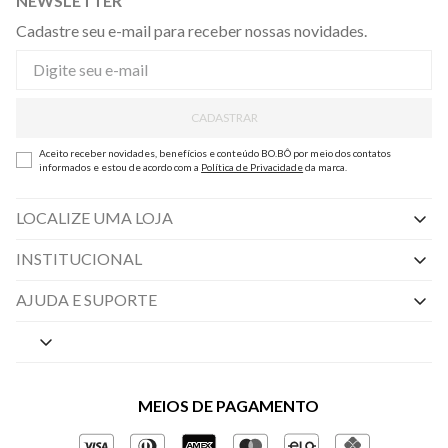
NEWSLETTER
Cadastre seu e-mail para receber nossas novidades.
CADASTRAR
Aceito receber novidades, benefícios e conteúdo BO.BÔ por meio dos contatos
informados e estou de acordo com a
Política de Privacidade
da marca.
LOCALIZE UMA LOJA
INSTITUCIONAL
Nossas Lojas
AJUDA E SUPORTE
By Appointment
Central de Preferências
Sobre a BO.BÔ
Central de Atendimento
Políticas de Privacidade
MEIOS DE PAGAMENTO
Perguntas frequentes
Gestão de Privacidade
Regulamentos e Promoções