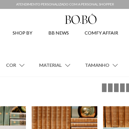
ATENDIMENTO PERSONALIZADO COM A PERSONAL SHOPPER
SHOP BY
BB NEWS
COMFY AFFAIR
MATERIAL
Rosa
Roxo
Vidro
Azul
Verde
UN