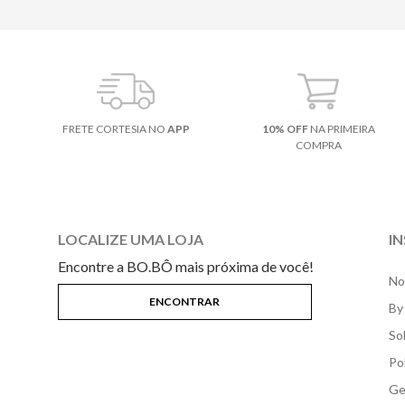
FRETE CORTESIA NO
APP
10% OFF
NA PRIMEIRA
COMPRA
LOCALIZE UMA LOJA
I
Encontre a BO.BÔ mais próxima de você!
No
By
So
Po
Ge