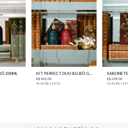
UN
BÔ 200ML
KIT PERFECT DUO BO.BÔ GIFT SET
R$
458
,
00
R$
238
,
00
4
x de
R$
114
,
50
2
x de
R$
119
,