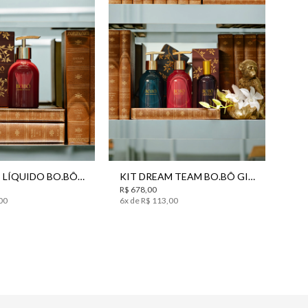
UN
UN
SABONETE LÍQUIDO BO.BÔ 200ML
KIT DREAM TEAM BO.BÔ GIFT SET
R$
678
,
00
00
6
x de
R$
113
,
00