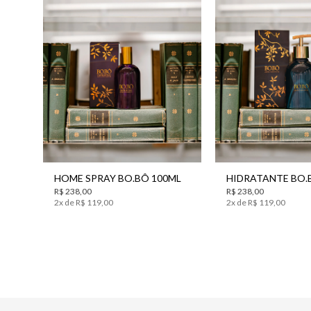
UN
UN
HOME SPRAY BO.BÔ 100ML
HIDRATANTE BO.
R$
238
,
00
R$
238
,
00
2
x de
R$
119
,
00
2
x de
R$
119
,
00