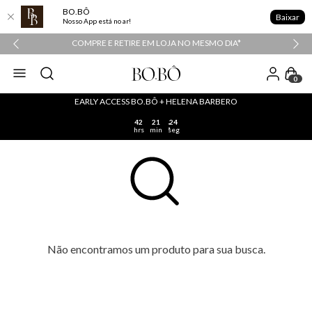
BO.BÔ
Baixar
Nosso App está no ar!
COMPRE E RETIRE EM LOJA NO MESMO DIA*
0
EARLY ACCESS BO.BÔ + HELENA BARBERO
42
21
24
hrs
min
seg
Não encontramos um produto para sua busca.