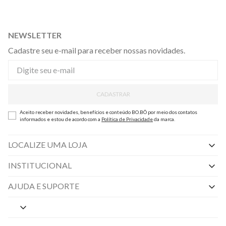
NEWSLETTER
Cadastre seu e-mail para receber nossas novidades.
CADASTRAR
Aceito receber novidades, benefícios e conteúdo BO.BÔ por meio dos contatos
informados e estou de acordo com a
Política de Privacidade
da marca.
LOCALIZE UMA LOJA
INSTITUCIONAL
Nossas Lojas
AJUDA E SUPORTE
By Appointment
Central de Preferências
Sobre a BO.BÔ
Central de Atendimento