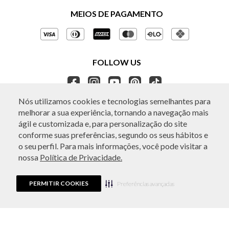
Políticas de Privacidade
MEIOS DE PAGAMENTO
Perguntas frequentes
Gestão de Privacidade
Regulamentos e Promoções
Política de Governança
Trocas e Devoluções
FOLLOW US
Ética e Sustentabilidade
Seja um Revendedor
APP BO.BÔ
Nós utilizamos cookies e tecnologias semelhantes para
melhorar a sua experiência, tornando a navegação mais
ATENDIMENTO
ágil e customizada e, para personalização do site
conforme suas preferências, segundo os seus hábitos e
o seu perfil. Para mais informações, você pode visitar a
nossa
Política de Privacidade.
© Copyright 2026 - Todos os direitos reservados. A BO.BÔ reserva-se no
direito de corrigir ou alterar informações como: preços, promoções e
disponibilidade de estoque a qualquer momento.
PERMITIR COOKIES
Em caso de dúvidas:
0800 440 2222.
Preferências avançadas
Horário de Atendimento:
das 8h às 20h de segunda a sábado, exceto
feriados.
Rua Othão 405, Vila Leopoldina, São Paulo, SP | CEP: 05313-020 | VESTE S.A
ESTILO | CPNJ: 49.669.856/0001-43.