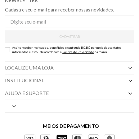
NEWSLETTER
Cadastre seu e-mail para receber nossas novidades.
CADASTRAR
Aceito receber novidades, benefícios e conteúdo BO.BÔ por meio dos contatos
informados e estou de acordo com a
Política de Privacidade
da marca.
LOCALIZE UMA LOJA
INSTITUCIONAL
Nossas Lojas
AJUDA E SUPORTE
By Appointment
Central de Preferências
Sobre a BO.BÔ
Central de Atendimento
Políticas de Privacidade
MEIOS DE PAGAMENTO
Perguntas frequentes
Gestão de Privacidade
Regulamentos e Promoções