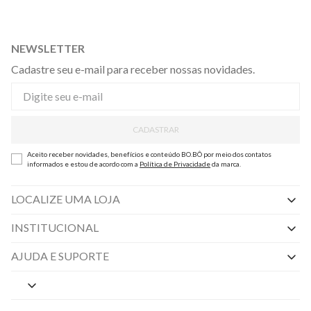
NEWSLETTER
Cadastre seu e-mail para receber nossas novidades.
CADASTRAR
Aceito receber novidades, benefícios e conteúdo BO.BÔ por meio dos contatos
informados e estou de acordo com a
Política de Privacidade
da marca.
LOCALIZE UMA LOJA
INSTITUCIONAL
Nossas Lojas
AJUDA E SUPORTE
By Appointment
Central de Preferências
Sobre a BO.BÔ
Central de Atendimento