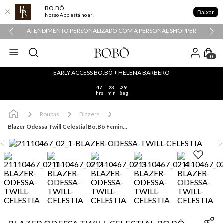
BO.BÔ
Baixar
Nosso App está no ar!
ATENDIMENTO PERSONALIZADO COM A PERSONAL SHOPPER
0
EARLY ACCESS BO.BÔ + HELENA BARBERO
47
23
29
hrs
min
seg
Roupas
Blazers
Blazer Odessa Twill Celestial Bo.Bô Feminino