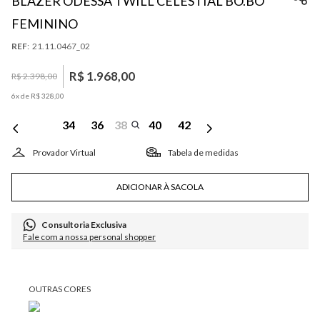
BLAZER ODESSA TWILL CELESTIAL BO.BÔ
FEMININO
:
21.11.0467_02
R$
1
.
968
,
00
R$
2
.
398
,
00
6
x de
R$
328
,
00
34
36
38
40
42
Tabela de medidas
ADICIONAR À SACOLA
Consultoria Exclusiva
Fale com a nossa personal shopper