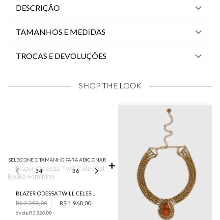
DESCRIÇÃO
TAMANHOS E MEDIDAS
TROCAS E DEVOLUÇÕES
SHOP THE LOOK
SELECIONE O TAMANHO PARA ADICIONAR
34
36
40
42
44
BLAZER ODESSA TWILL CELESTIAL BO.BÔ FEMININO
R$ 2.398,00
R$ 1.968,00
6
x de
R$ 328,00