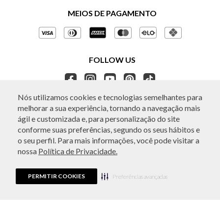
Políticas de Privacidade
MEIOS DE PAGAMENTO
Perguntas frequentes
Gestão de Privacidade
Regulamentos e Promoções
Política de Governança
Trocas e Devoluções
FOLLOW US
Ética e Sustentabilidade
Seja um Revendedor
APP BO.BÔ
Nós utilizamos cookies e tecnologias semelhantes para
melhorar a sua experiência, tornando a navegação mais
ATENDIMENTO
ágil e customizada e, para personalização do site
conforme suas preferências, segundo os seus hábitos e
o seu perfil. Para mais informações, você pode visitar a
nossa
Política de Privacidade.
© Copyright 2026 - Todos os direitos reservados. A BO.BÔ reserva-se no
direito de corrigir ou alterar informações como: preços, promoções e
disponibilidade de estoque a qualquer momento.
PERMITIR COOKIES
Em caso de dúvidas:
0800 440 2222.
Preferências avançadas
Horário de Atendimento:
das 8h às 20h de segunda a sábado, exceto
feriados.
Rua Othão 405, Vila Leopoldina, São Paulo, SP | CEP: 05313-020 | VESTE S.A
ESTILO | CPNJ: 49.669.856/0001-43.