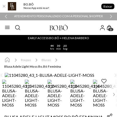
BO.BÔ
Baixar
Nosso App está no ar!
ATENDIMENTO PERSONALIZADO COM A PERSONAL SHOPPER
0
EARLY ACCESS BO.BÔ + HELENA BARBERO
44
30
09
hrs
min
seg
Roupas
Blusas
Blusa Adele Light Moss Bo.Bô Feminina