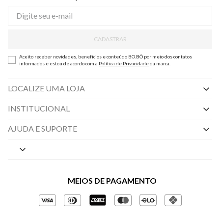
CADASTRAR
Aceito receber novidades, benefícios e conteúdo BO.BÔ por meio dos contatos
informados e estou de acordo com a
Política de Privacidade
da marca.
LOCALIZE UMA LOJA
INSTITUCIONAL
Nossas Lojas
AJUDA E SUPORTE
By Appointment
Central de Preferências
Sobre a BO.BÔ
Central de Atendimento
Políticas de Privacidade
MEIOS DE PAGAMENTO
Perguntas frequentes
Gestão de Privacidade
Regulamentos e Promoções
Política de Governança
Trocas e Devoluções