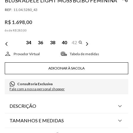
BLUSA ADELE LIGHT MOSS BO.BÔ FEMININA
:
11.04.5280_43
R$
1
.
698
,
00
6
x de
R$
283
,
00
34
36
38
40
42
Tabela de medidas
ADICIONAR À SACOLA
Consultoria Exclusiva
Fale com a nossa personal shopper
DESCRIÇÃO
TAMANHOS E MEDIDAS