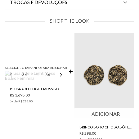
TROCAS E DEVOLUÇÕES
SHOP THE LOOK
SELECIONE O TAMANHO PARA ADICIONAR
34
36
38
40
44
BLUSA ADELE LIGHT MOSS BO.BÔ FEMININA
R$ 1.698,00
6
x de
R$ 283,00
ADICIONAR
BRINCO BOHO CHIC BO.BÔ FEMININO
R$ 298,00