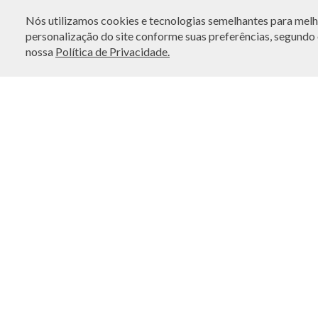
FRETE CORTESIA NO
APP
10% OFF
NA PRIMEIRA
Nós utilizamos cookies e tecnologias semelhantes para melho
COMPRA
personalização do site conforme suas preferências, segundo o
nossa
Política de Privacidade.
LOCALIZE UMA LOJA
I
Encontre a BO.BÔ mais próxima de você!
No
By
So
Po
Ge
Po
Ét
Se
AP