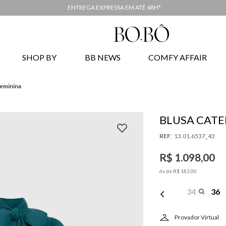
ENTREGA EXPRESSA EM ATÉ 48H*
SHOP BY
BB NEWS
COMFY AFFAIR
Feminina
BLUSA CATE
:
13.01.6537_43
R$
1
.
098
,
00
6
x de
R$
183
,
00
34
36