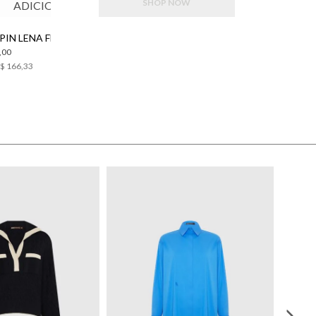
SHOP NOW
ADICIONAR
SCARPIN LENA FEATHER BO.BÔ FEMININA
,00
$ 166,33