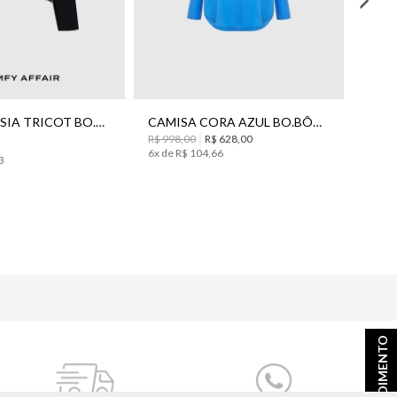
BLUSA ALESSIA TRICOT BO.BÔ FEMININA
CAMISA CORA AZUL BO.BÔ FEMININA
R$ 998,00
R$ 628,00
R$ 1.
6
x de
R$
104
,
66
3
6
x de
ATENDIMENTO