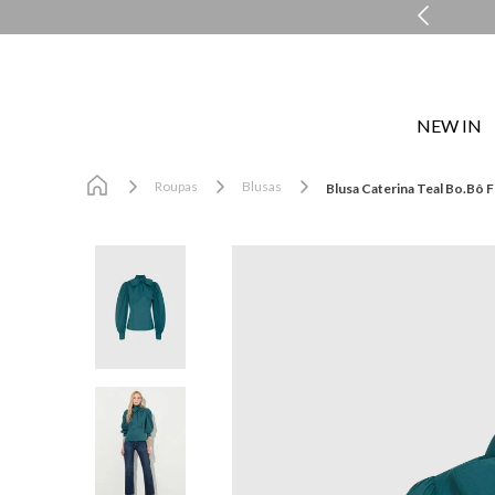
MENTO PERSONALIZADO COM A PERSONAL SHOPPER
NEW IN
Roupas
Blusas
Blusa Caterina Teal Bo.Bô 