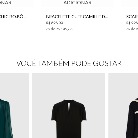
ONAR
ADICIONAR
BRINCO BOHO CHIC BO.BÔ FEMININO
BRACELETE CUFF CAMILLE DOURADO BO.BÔ FEMININO
R$ 898,00
R$ 998
6
x de
R$ 149,66
6
x de
R
VOCÊ TAMBÉM PODE GOSTAR