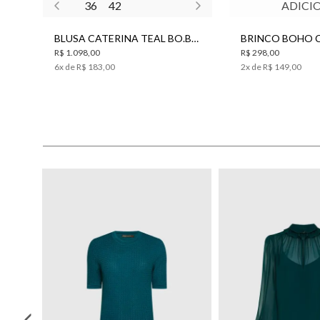
36
42
ADICI
BLUSA CATERINA TEAL BO.BÔ FEMININA
R$ 1.098,00
R$ 298,00
6
x de
R$ 183,00
2
x de
R$ 149,00