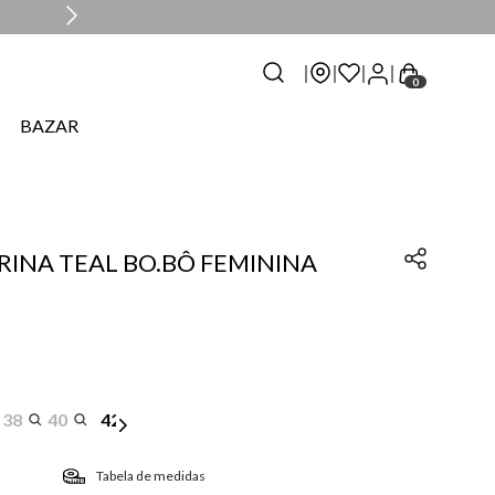
0
BAZAR
RINA TEAL BO.BÔ FEMININA
38
40
42
Tabela de medidas