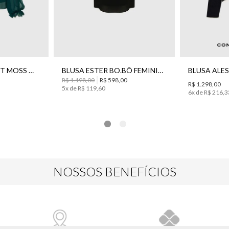
BLUSA ADELE LIGHT MOSS BO.BÔ FEMININA
BLUSA ESTER BO.BÔ FEMININA
R$ 1.198,00
R$ 598,00
R$ 1.298,00
5
x de
R$
119
,
60
6
x de
R$
216
,
3
NOSSOS BENEFÍCIOS