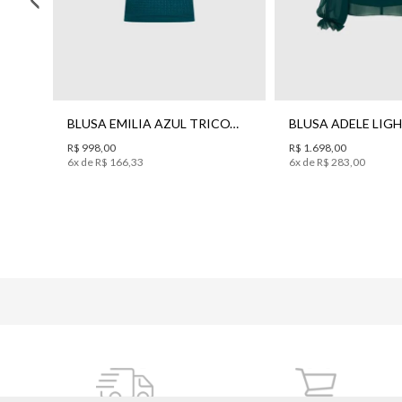
BLUSA FIORI BO.BÔ FEMININA
BLUSA EMILIA AZUL TRICOT BO.BÔ FEMININA
R$ 998,00
R$ 1.698,00
6
x de
R$
166
,
33
6
x de
R$
283
,
00