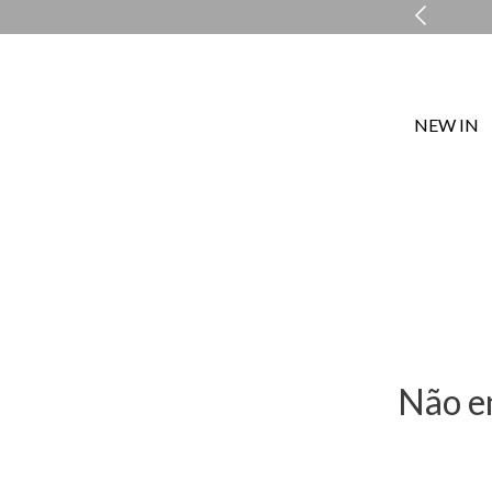
COMPRE E RETIRE EM LOJA NO MESMO DIA*
NEW IN
Não e