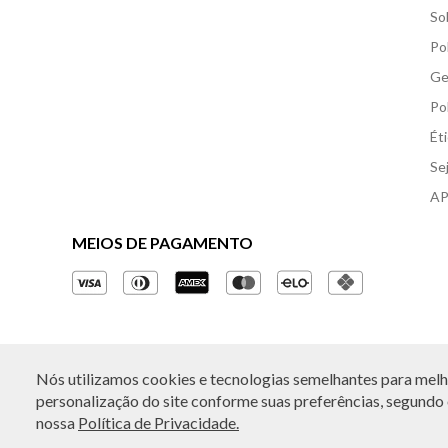
So
Po
Ge
Po
Ét
Se
AP
MEIOS DE PAGAMENTO
Nós utilizamos cookies e tecnologias semelhantes para melho
© Copyright 2026 - Todos os direitos reservados. A B
personalização do site conforme suas preferências, segundo o
nossa
Política de Privacidade.
Rua Othão 405