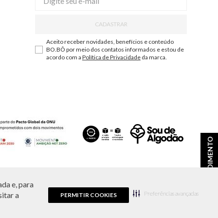
CADASTRAR
Aceito receber novidades, benefícios e conteúdo
BO.BÔ por meio dos contatos informados e estou de
acordo com a
Política de Privacidade
da marca.
ATENDIMENTO
da e, para
ções e disponibilidade de estoque a qualquer momento.
Preferências avançadas
itar a
PERMITIR COOKIES
9.856/0001-43.