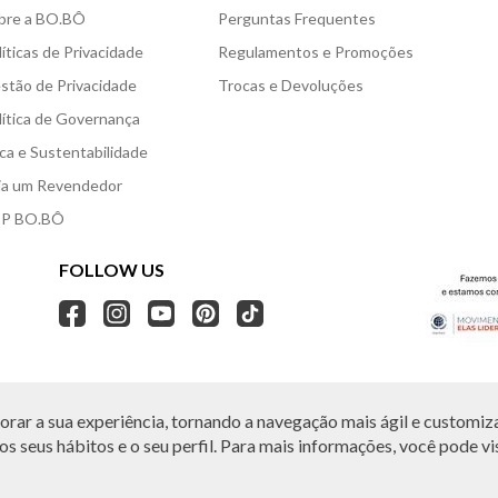
bre a BO.BÔ
Perguntas Frequentes
líticas de Privacidade
Regulamentos e Promoções
stão de Privacidade
Trocas e Devoluções
lítica de Governança
ica e Sustentabilidade
ja um Revendedor
P BO.BÔ
FOLLOW US
rar a sua experiência, tornando a navegação mais ágil e customiza
O.BÔ reserva-se no direito de corrigir ou alterar informações como: preços, promo
Em caso de dúvidas:
0800 440 2222.
s seus hábitos e o seu perfil. Para mais informações, você pode vis
Horário de Atendimento:
das 8h às 20h de segunda a sábado, exceto feriados.
, Vila Leopoldina, São Paulo, SP | CEP: 05313-020 | VESTE S.A ESTILO | CNPJ: 49.66