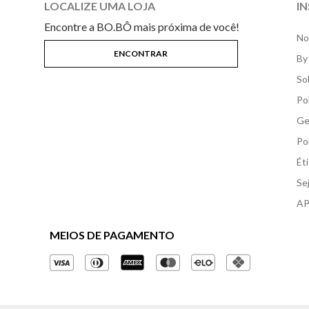
LOCALIZE UMA LOJA
I
Encontre a BO.BÔ mais próxima de você!
No
By
So
Po
Ge
Po
Ét
Se
AP
MEIOS DE PAGAMENTO