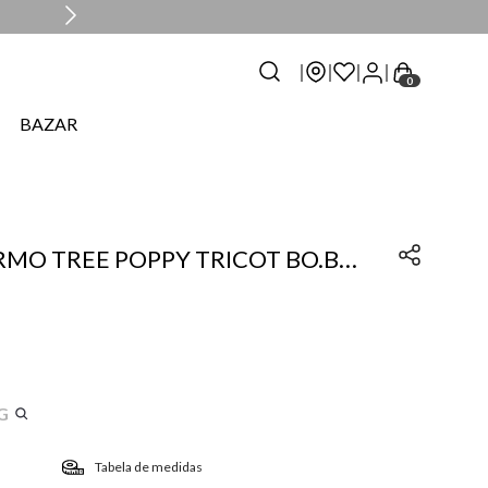
0
BAZAR
RMO TREE POPPY TRICOT BO.BÔ
G
Tabela de medidas