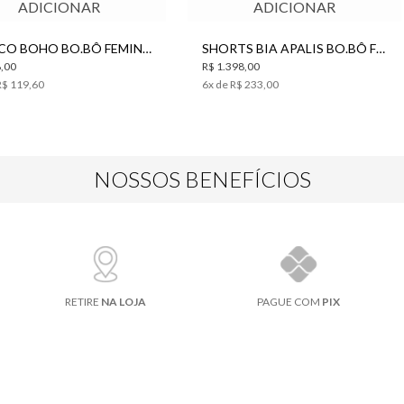
ADICIONAR
ADICIONAR
BRINCO BOHO BO.BÔ FEMININO
SHORTS BIA APALIS BO.BÔ FEMININO
,00
R$ 1.398,00
R$ 119,60
6
x de
R$ 233,00
NOSSOS BENEFÍCIOS
RETIRE
NA LOJA
PAGUE COM
PIX