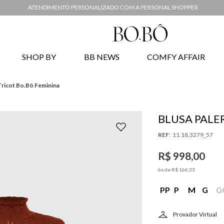
ATENDIMENTO PERSONALIZADO COM A PERSONAL SHOPPER
SHOP BY
BB NEWS
COMFY AFFAIR
Tricot Bo.Bô Feminina
BLUSA PALE
FEMININA
:
11.18.3279_57
R$
998
,
00
6
x de
R$
166
,
33
PP
P
M
G
G