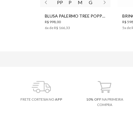
PP
P
M
G
BLUSA PALERMO TREE POPPY TRICOT BO.BÔ FEMININA
R$ 998,00
R$ 598
6
x de
R$ 166,33
5
x de
FRETE CORTESIA NO
APP
10% OFF
NA PRIMEIRA
COMPRA