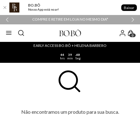
BO.BÔ
Baixar
Nosso App está no ar!
COMPRE E RETIRE EM LOJA NO MESMO DIA*
0
EARLY ACCESS BO.BÔ + HELENA BARBERO
44
39
48
hrs
min
seg
Não encontramos um produto para sua busca.