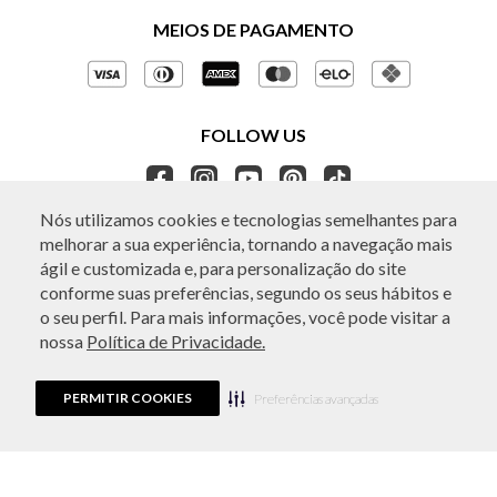
Políticas de Privacidade
MEIOS DE PAGAMENTO
Perguntas frequentes
Gestão de Privacidade
Regulamentos e Promoções
Política de Governança
Trocas e Devoluções
FOLLOW US
Ética e Sustentabilidade
Seja um Revendedor
APP BO.BÔ
Nós utilizamos cookies e tecnologias semelhantes para
melhorar a sua experiência, tornando a navegação mais
ATENDIMENTO
ágil e customizada e, para personalização do site
conforme suas preferências, segundo os seus hábitos e
o seu perfil. Para mais informações, você pode visitar a
nossa
Política de Privacidade.
© Copyright 2026 - Todos os direitos reservados. A BO.BÔ reserva-se no
direito de corrigir ou alterar informações como: preços, promoções e
disponibilidade de estoque a qualquer momento.
PERMITIR COOKIES
Em caso de dúvidas:
0800 440 2222.
Preferências avançadas
Horário de Atendimento:
das 8h às 20h de segunda a sábado, exceto
feriados.
Rua Othão 405, Vila Leopoldina, São Paulo, SP | CEP: 05313-020 | VESTE S.A
ESTILO | CPNJ: 49.669.856/0001-43.