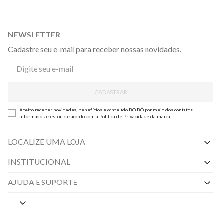
NEWSLETTER
Cadastre seu e-mail para receber nossas novidades.
CADASTRAR
Aceito receber novidades, benefícios e conteúdo BO.BÔ por meio dos contatos
informados e estou de acordo com a
Política de Privacidade
da marca.
LOCALIZE UMA LOJA
INSTITUCIONAL
Nossas Lojas
AJUDA E SUPORTE
By Appointment
Central de Preferências
Sobre a BO.BÔ
Central de Atendimento