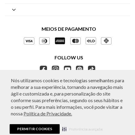
By Appointment
Central de Preferências
Sobre a BO.BÔ
Central de Atendimento
Políticas de Privacidade
MEIOS DE PAGAMENTO
Perguntas frequentes
Gestão de Privacidade
Regulamentos e Promoções
Política de Governança
Trocas e Devoluções
FOLLOW US
Ética e Sustentabilidade
Seja um Revendedor
APP BO.BÔ
Nós utilizamos cookies e tecnologias semelhantes para
melhorar a sua experiência, tornando a navegação mais
ATENDIMENTO
ágil e customizada e, para personalização do site
conforme suas preferências, segundo os seus hábitos e
o seu perfil. Para mais informações, você pode visitar a
nossa
Política de Privacidade.
© Copyright 2026 - Todos os direitos reservados. A BO.BÔ reserva-se no
direito de corrigir ou alterar informações como: preços, promoções e
disponibilidade de estoque a qualquer momento.
PERMITIR COOKIES
Em caso de dúvidas:
0800 440 2222.
Preferências avançadas
Horário de Atendimento:
das 8h às 20h de segunda a sábado, exceto