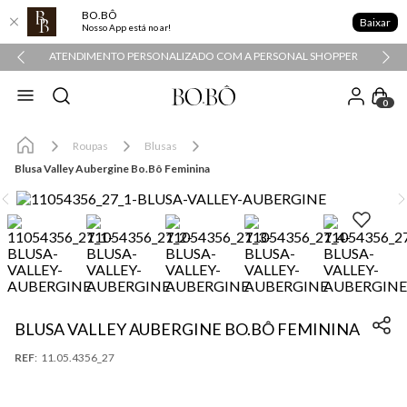
BO.BÔ
Baixar
Nosso App está no ar!
ATENDIMENTO PERSONALIZADO COM A PERSONAL SHOPPER
0
Roupas
Blusas
Blusa Valley Aubergine Bo.Bô Feminina
BLUSA VALLEY AUBERGINE BO.BÔ FEMININA
:
11.05.4356_27