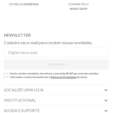
ENTREGA
EXPRESSA
COMPRE PELO
WHATSAPP
NEWSLETTER
Cadastre seu e-mail para receber nossas novidades.
CADASTRAR
Aceito receber novidades, benefícios e conteúdo BO.BÔ por meio dos contatos
informados e estou de acordo com a
Política de Privacidade
da marca.
LOCALIZE UMA LOJA
INSTITUCIONAL
Nossas Lojas
AJUDA E SUPORTE