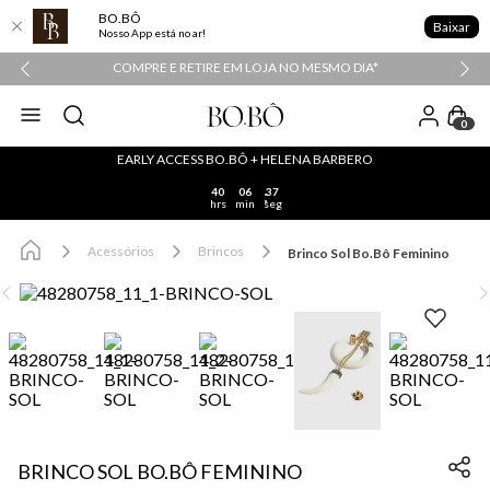
BO.BÔ
Baixar
Nosso App está no ar!
COMPRE E RETIRE EM LOJA NO MESMO DIA*
0
EARLY ACCESS BO.BÔ + HELENA BARBERO
40
06
37
hrs
min
seg
Acessórios
Brincos
Brinco Sol Bo.Bô Feminino
BRINCO SOL BO.BÔ FEMININO