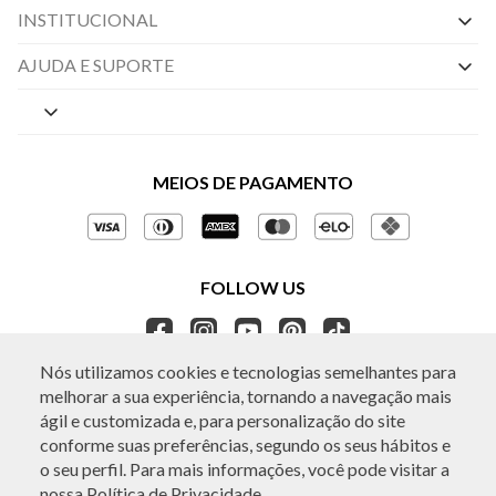
INSTITUCIONAL
Nossas Lojas
AJUDA E SUPORTE
By Appointment
Central de Preferências
Sobre a BO.BÔ
Central de Atendimento
Políticas de Privacidade
MEIOS DE PAGAMENTO
Perguntas frequentes
Gestão de Privacidade
Regulamentos e Promoções
Política de Governança
Trocas e Devoluções
FOLLOW US
Ética e Sustentabilidade
Seja um Revendedor
APP BO.BÔ
Nós utilizamos cookies e tecnologias semelhantes para
melhorar a sua experiência, tornando a navegação mais
ATENDIMENTO
ágil e customizada e, para personalização do site
conforme suas preferências, segundo os seus hábitos e
o seu perfil. Para mais informações, você pode visitar a
nossa
Política de Privacidade.