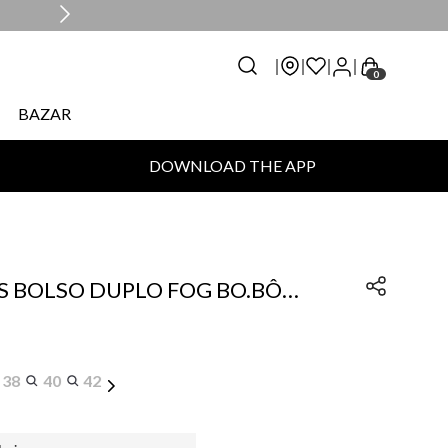
0
BAZAR
DOWNLOAD THE APP
S BOLSO DUPLO FOG BO.BÔ
38
40
42