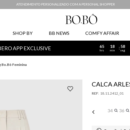
ATENDIMENTO PERSONALIZADO COM A PERSONAL SHOPPER
SHOP BY
BB NEWS
COMFY AFFAIR
65
18
57
BERO APP EXCLUSIVE
hrs
min
seg
g Bo.Bô Feminina
CALCA ARLE
FEMININA
:
18.11.2412_01
34
36