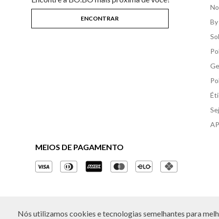
No
By
So
Po
Ge
Po
Ét
Se
AP
MEIOS DE PAGAMENTO
Nós utilizamos cookies e tecnologias semelhantes para melho
© Copyright 2026 - Todos os direitos reservados. A B