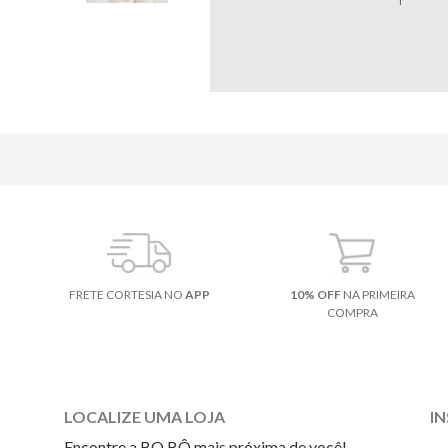
FRETE CORTESIA NO
APP
10% OFF
NA PRIMEIRA
COMPRA
LOCALIZE UMA LOJA
I
Encontre a BO.BÔ mais próxima de você!