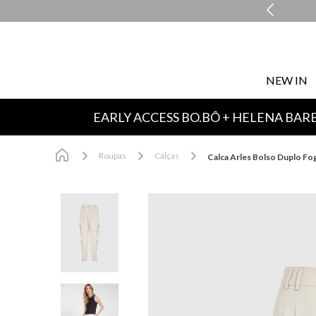
COMPRE E RETIRE EM LOJA NO MESMO DIA*
NEW IN
EARLY ACCESS BO.BÔ + HELENA BAR
Roupas
Calças
Calca Arles Bolso Duplo Fo