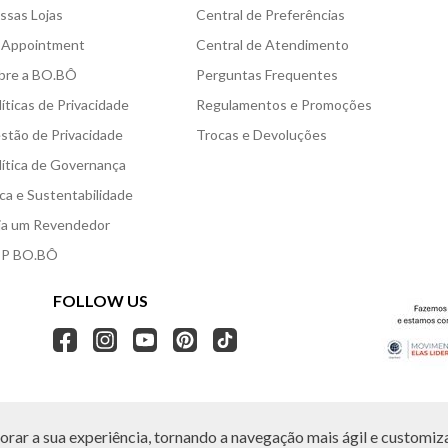
ssas Lojas
Central de Preferências
 Appointment
Central de Atendimento
bre a BO.BÔ
Perguntas Frequentes
líticas de Privacidade
Regulamentos e Promoções
stão de Privacidade
Trocas e Devoluções
lítica de Governança
ica e Sustentabilidade
ja um Revendedor
P BO.BÔ
FOLLOW US
rar a sua experiência, tornando a navegação mais ágil e customiza
O.BÔ reserva-se no direito de corrigir ou alterar informações como: preços, promo