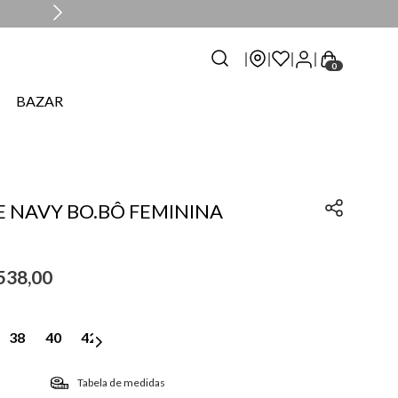
0
BAZAR
E NAVY BO.BÔ FEMININA
538
,
00
38
40
42
Tabela de medidas