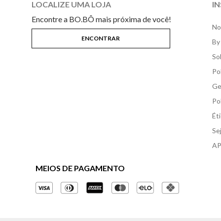
LOCALIZE UMA LOJA
I
Encontre a BO.BÔ mais próxima de você!
No
By
So
Po
Ge
Po
Ét
Se
AP
MEIOS DE PAGAMENTO