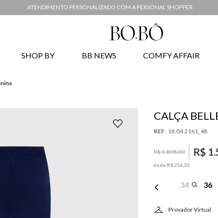
ATENDIMENTO PERSONALIZADO COM A PERSONAL SHOPPER
SHOP BY
BB NEWS
COMFY AFFAIR
inina
CALÇA BELL
:
18.04.2161_48
R$
1
.
R$
1
.
898
,
00
6
x de
R$
256
,
33
34
36