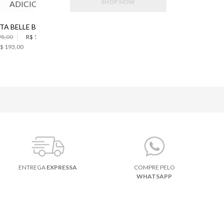
SHOP NOW
ADICIONAR
ADICIONAR
REGATA BELLE BO.BÔ FEMININA
SCARPIN SLINGBACK GOLDEN BO.BÔ FEMININO
98,00
R$ 1.158,00
R$ 1.198,00
$ 193,00
6
x de
R$ 199,66
ENTREGA
EXPRESSA
COMPRE PELO
WHATSAPP