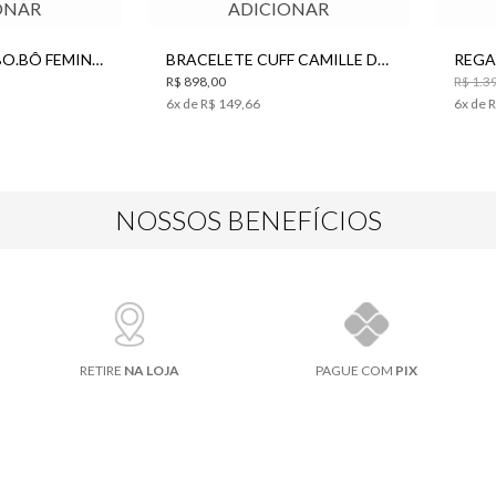
ONAR
ADICIONAR
BRINCO BOHO BO.BÔ FEMININO
BRACELETE CUFF CAMILLE DOURADO BO.BÔ FEMININO
R$ 898,00
R$ 1.3
6
x de
R$ 149,66
6
x de
R
NOSSOS BENEFÍCIOS
RETIRE
NA LOJA
PAGUE COM
PIX