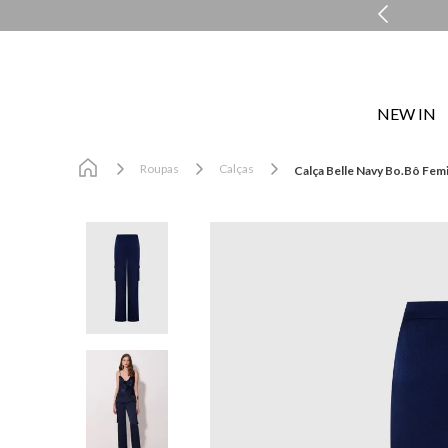
COMPRE E RETIRE EM LOJA NO MESMO DIA*
NEW IN
Roupas
Calças
Calça Belle Navy Bo.Bô Fem