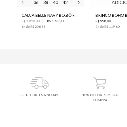
36
38
40
42
44
ADICI
CALÇA BELLE NAVY BO.BÔ FEMININA
R$ 1.898,00
R$ 1.538,00
R$ 598,00
6
x de
R$ 256,33
5
x de
R$ 119,60
FRETE CORTESIA NO
APP
10% OFF
NA PRIMEIRA
COMPRA