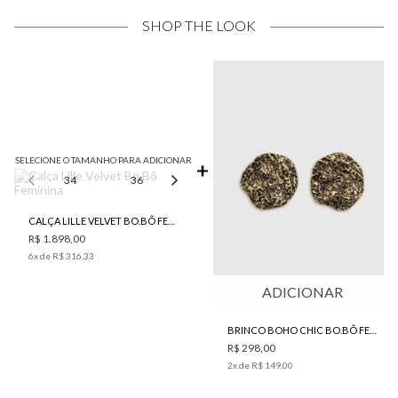
SHOP THE LOOK
SELECIONE O TAMANHO PARA ADICIONAR
34
36
38
44
CALÇA LILLE VELVET BO.BÔ FEMININA
R$ 1.898,00
6
x de
R$ 316,33
ADICIONAR
BRINCO BOHO CHIC BO.BÔ FEMININO
R$ 298,00
2
x de
R$ 149,00