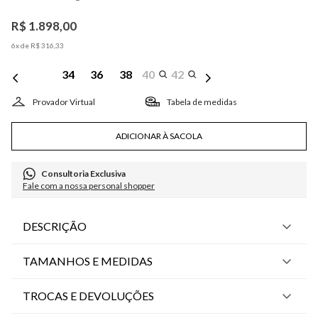
R$
1
.
898
,
00
6
x de
R$
316
,
33
34
36
38
40
42
Tabela de medidas
ADICIONAR À SACOLA
Consultoria Exclusiva
Fale com a nossa personal shopper
DESCRIÇÃO
TAMANHOS E MEDIDAS
TROCAS E DEVOLUÇÕES