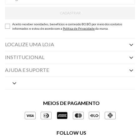
CADASTRAR
Aceito receber novidades, benefícios e conteúdo BO.BÔ por meio dos contatos
informados e estou de acordo com a
Política de Privacidade
da marca.
LOCALIZE UMA LOJA
INSTITUCIONAL
Nossas Lojas
AJUDA E SUPORTE
By Appointment
Central de Preferências
Sobre a BO.BÔ
Central de Atendimento
Políticas de Privacidade
MEIOS DE PAGAMENTO
Perguntas frequentes
Gestão de Privacidade
Regulamentos e Promoções
Política de Governança
Trocas e Devoluções
FOLLOW US
Ética e Sustentabilidade