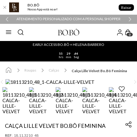
BO.BÔ
Baixar
Nosso App está no ar!
ATENDIMENTO PERSONALIZADO COM A PERSONAL SHOPPER
0
EARLY ACCESS BO.BÔ + HELENA BARBERO
55
29
43
hrs
min
seg
Roupas
Calças
Calça Lille Velvet Bo.Bô Feminina
CALÇA LILLE VELVET BO.BÔ FEMININA
:
18.11.3210_48