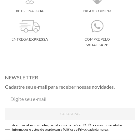
RETIRE NA
LOJA
PAGUE COM
PIX
ENTREGA
EXPRESSA
COMPRE PELO
WHATSAPP
NEWSLETTER
Cadastre seu e-mail para receber nossas novidades.
CADASTRAR
Aceito receber novidades, benefícios e conteúdo BO.BÔ por meio dos contatos
informados e estou de acordo com a
Política de Privacidade
da marca.