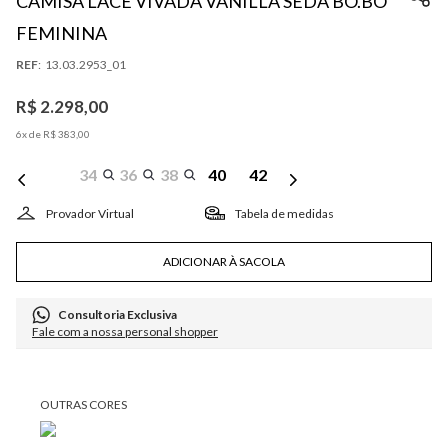
CAMISA LACE VIVADA VANILLA SEDA BO.BÔ
FEMININA
:
13.03.2953_01
R$
2
.
298
,
00
6
x de
R$
383
,
00
34
36
38
40
42
Tabela de medidas
ADICIONAR À SACOLA
Consultoria Exclusiva
Fale com a nossa personal shopper