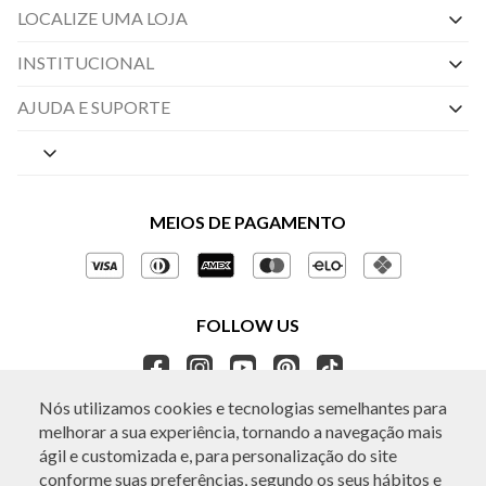
LOCALIZE UMA LOJA
INSTITUCIONAL
Nossas Lojas
AJUDA E SUPORTE
By Appointment
Central de Preferências
Sobre a BO.BÔ
Central de Atendimento
Políticas de Privacidade
MEIOS DE PAGAMENTO
Perguntas frequentes
Gestão de Privacidade
Regulamentos e Promoções
Política de Governança
Trocas e Devoluções
FOLLOW US
Ética e Sustentabilidade
Seja um Revendedor
APP BO.BÔ
Nós utilizamos cookies e tecnologias semelhantes para
melhorar a sua experiência, tornando a navegação mais
ágil e customizada e, para personalização do site
conforme suas preferências, segundo os seus hábitos e