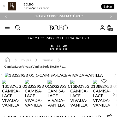
BO.BÔ
Baixar
Nosso App está no ar!
PPER
ENTREGA EXPRESSA EM ATÉ 48H*
0
EARLY ACCESS BO.BÔ + HELENA BARBERO
41
18
30
hrs
min
seg
Roupas
Camisas
Camisa Lace Vivada Vanilla Seda Bo.Bô Feminina