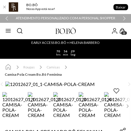
BO.BÔ
Baixar
Nosso App está no ar!
ATENDIMENTO PERSONALIZADO COM A PERSONAL SHOPPER
0
EARLY ACCESS BO.BÔ + HELENA BARBERO
70
56
28
hrs
min
seg
Roupas
Camisas
Camisa Pola Cream Bo.Bô Feminina