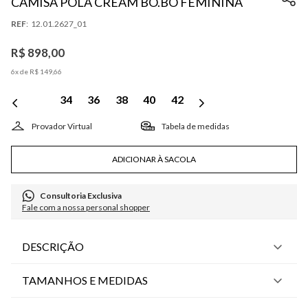
CAMISA POLA CREAM BO.BÔ FEMININA
:
12.01.2627_01
R$
898
,
00
6
x de
R$
149
,
66
34
36
38
40
42
Tabela de medidas
ADICIONAR À SACOLA
Consultoria Exclusiva
Fale com a nossa personal shopper
DESCRIÇÃO
TAMANHOS E MEDIDAS