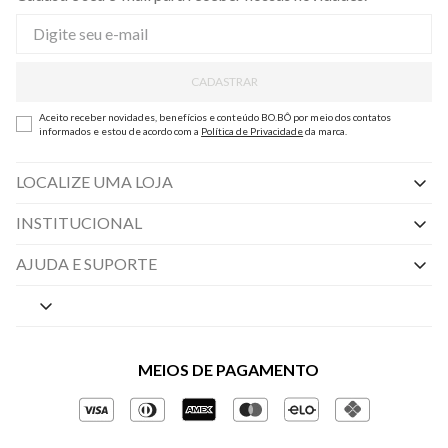
CADASTRAR
Aceito receber novidades, benefícios e conteúdo BO.BÔ por meio dos contatos
informados e estou de acordo com a
Política de Privacidade
da marca.
LOCALIZE UMA LOJA
INSTITUCIONAL
Nossas Lojas
AJUDA E SUPORTE
By Appointment
Central de Preferências
Sobre a BO.BÔ
Central de Atendimento
Políticas de Privacidade
MEIOS DE PAGAMENTO
Perguntas frequentes
Gestão de Privacidade
Regulamentos e Promoções
Política de Governança
Trocas e Devoluções