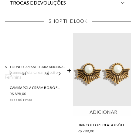
TROCAS E DEVOLUÇÕES
SHOP THE LOOK
SELECIONE O TAMANHO PARA ADICIONAR
34
36
38
40
42
CAMISA POLA CREAM BO.BÔ FEMININA
R$ 898,00
6
x de
R$ 149,66
ADICIONAR
BRINCO FLOR LOLA BO.BÔ FEMININO
R$ 798,00