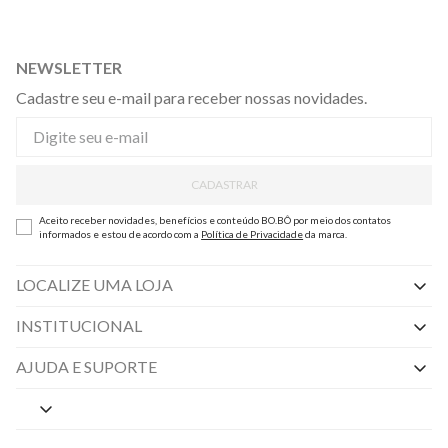
NEWSLETTER
Cadastre seu e-mail para receber nossas novidades.
CADASTRAR
Aceito receber novidades, benefícios e conteúdo BO.BÔ por meio dos contatos
informados e estou de acordo com a
Política de Privacidade
da marca.
LOCALIZE UMA LOJA
INSTITUCIONAL
Nossas Lojas
AJUDA E SUPORTE
By Appointment
Central de Preferências
Sobre a BO.BÔ
Central de Atendimento