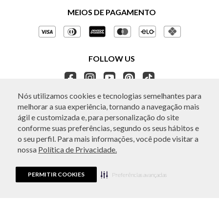
Políticas de Privacidade
MEIOS DE PAGAMENTO
Perguntas frequentes
Gestão de Privacidade
Regulamentos e Promoções
Política de Governança
Trocas e Devoluções
FOLLOW US
Ética e Sustentabilidade
Seja um Revendedor
APP BO.BÔ
Nós utilizamos cookies e tecnologias semelhantes para
melhorar a sua experiência, tornando a navegação mais
ATENDIMENTO
ágil e customizada e, para personalização do site
conforme suas preferências, segundo os seus hábitos e
o seu perfil. Para mais informações, você pode visitar a
nossa
Política de Privacidade.
© Copyright 2026 - Todos os direitos reservados. A BO.BÔ reserva-se no
direito de corrigir ou alterar informações como: preços, promoções e
disponibilidade de estoque a qualquer momento.
PERMITIR COOKIES
Em caso de dúvidas:
0800 440 2222.
Preferências avançadas
Horário de Atendimento:
das 8h às 20h de segunda a sábado, exceto
feriados.
Rua Othão 405, Vila Leopoldina, São Paulo, SP | CEP: 05313-020 | VESTE S.A
ESTILO | CPNJ: 49.669.856/0001-43.