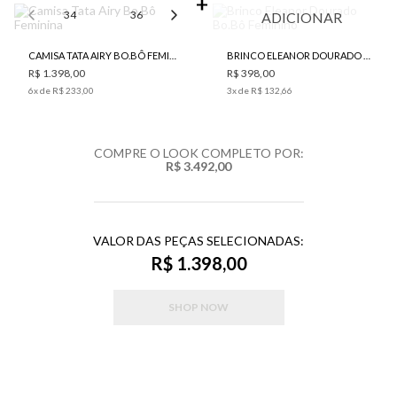
34
36
38
40
42
ADICIONAR
CAMISA TATA AIRY BO.BÔ FEMININA
BRINCO ELEANOR DOURADO BO.BÔ FEMININO
R$ 1.398,00
R$ 398,00
6
x de
R$ 233,00
3
x de
R$ 132,66
COMPRE O LOOK COMPLETO POR:
R$ 3.492,00
VALOR DAS PEÇAS SELECIONADAS:
R$ 1.398,00
SHOP NOW