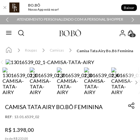
BO.BÔ
Baixar
Nosso App está no ar!
ATENDIMENTO PERSONALIZADO COM A PERSONAL SHOPPER
0
Roupas
Camisas
Camisa Tata Airy Bo.Bô Feminina
CAMISA TATA AIRY BO.BÔ FEMININA
:
13.01.6539_02
R$
1
.
398
,
00
6
x de
R$
233
,
00