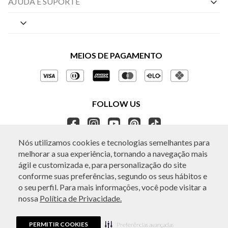
AJUDA E SUPORTE
By Appointment
Central de Preferências
Sobre a BO.BÔ
Central de Atendimento
Políticas de Privacidade
MEIOS DE PAGAMENTO
Perguntas frequentes
Gestão de Privacidade
Regulamentos e Promoções
Política de Governança
Trocas e Devoluções
FOLLOW US
Ética e Sustentabilidade
Seja um Revendedor
APP BO.BÔ
Nós utilizamos cookies e tecnologias semelhantes para
melhorar a sua experiência, tornando a navegação mais
ATENDIMENTO
ágil e customizada e, para personalização do site
conforme suas preferências, segundo os seus hábitos e
o seu perfil. Para mais informações, você pode visitar a
nossa
Política de Privacidade.
© Copyright 2026 - Todos os direitos reservados. A BO.BÔ reserva-se no
direito de corrigir ou alterar informações como: preços, promoções e
disponibilidade de estoque a qualquer momento.
PERMITIR COOKIES
Em caso de dúvidas:
0800 440 2222.
Preferências avançadas