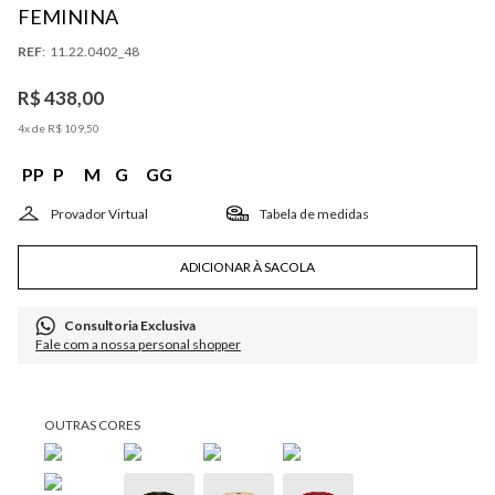
FEMININA
:
11.22.0402_48
R$
438
,
00
4
x de
R$
109
,
50
PP
P
M
G
GG
Tabela de medidas
ADICIONAR À SACOLA
Consultoria Exclusiva
Fale com a nossa personal shopper