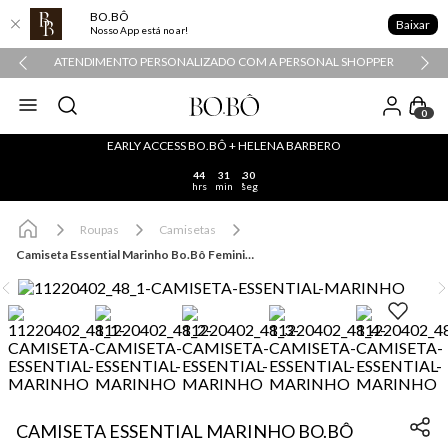
BO.BÔ
Baixar
Nosso App está no ar!
ATENDIMENTO PERSONALIZADO COM A PERSONAL SHOPPER
0
EARLY ACCESS BO.BÔ + HELENA BARBERO
44
31
30
hrs
min
seg
Roupas
Camisetas
Camiseta Essential Marinho Bo.Bô Feminina
CAMISETA ESSENTIAL MARINHO BO.BÔ