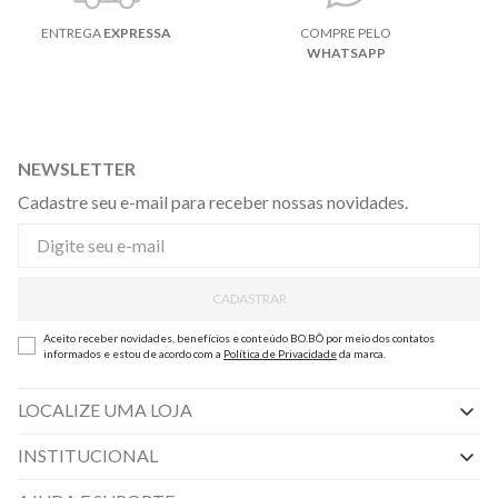
ENTREGA
EXPRESSA
COMPRE PELO
WHATSAPP
NEWSLETTER
Cadastre seu e-mail para receber nossas novidades.
CADASTRAR
Aceito receber novidades, benefícios e conteúdo BO.BÔ por meio dos contatos
informados e estou de acordo com a
Política de Privacidade
da marca.
LOCALIZE UMA LOJA
INSTITUCIONAL
Nossas Lojas