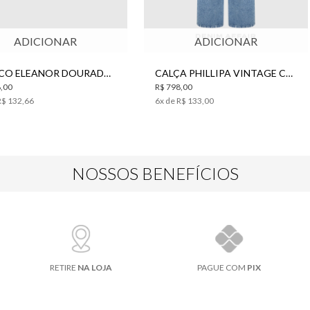
ADICIONAR
ADICIONAR
BRINCO ELEANOR DOURADO BO.BÔ FEMININO
CALÇA PHILLIPA VINTAGE CLARO JEANS BO.BÔ FEMININA
,00
R$ 798,00
R$ 132,66
6
x de
R$ 133,00
NOSSOS BENEFÍCIOS
RETIRE
NA LOJA
PAGUE COM
PIX