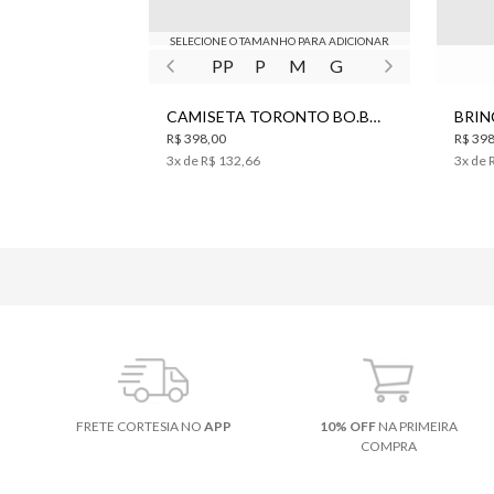
SELECIONE O TAMANHO PARA ADICIONAR
PP
P
M
G
CAMISETA TORONTO BO.BÔ FEMININA
R$ 398,00
R$ 398
3
x de
R$ 132,66
3
x de
FRETE CORTESIA NO
APP
10% OFF
NA PRIMEIRA
COMPRA