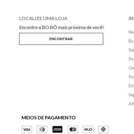
LOCALIZE UMA LOJA
I
Encontre a BO.BÔ mais próxima de você!
No
By
So
Po
Ge
Po
Ét
Se
AP
MEIOS DE PAGAMENTO