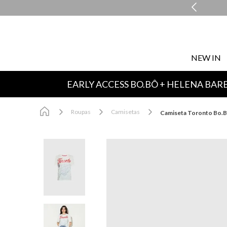
COMPRE E RETIRE EM LOJA NO MESMO DIA*
NEW IN
EARLY ACCESS BO.BÔ + HELENA BAR
Roupas
Camisetas
Camiseta Toronto Bo.B