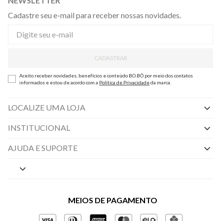
NEWSLETTER
Cadastre seu e-mail para receber nossas novidades.
CADASTRAR
Aceito receber novidades, benefícios e conteúdo BO.BÔ por meio dos contatos
informados e estou de acordo com a
Política de Privacidade
da marca.
LOCALIZE UMA LOJA
INSTITUCIONAL
Nossas Lojas
AJUDA E SUPORTE
By Appointment
Central de Preferências
Sobre a BO.BÔ
Central de Atendimento
Políticas de Privacidade
MEIOS DE PAGAMENTO
Perguntas frequentes
Gestão de Privacidade
Regulamentos e Promoções