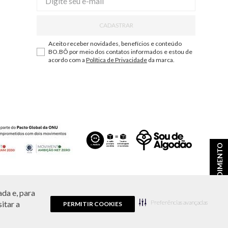
CADASTRAR
Aceito receber novidades, benefícios e conteúdo
BO.BÔ por meio dos contatos informados e estou de
acordo com a
Política de Privacidade
da marca.
ATENDIMENTO
da e, para
ções e disponibilidade de estoque a qualquer momento.
Preferências avançadas
itar a
PERMITIR COOKIES
9.856/0001-43.