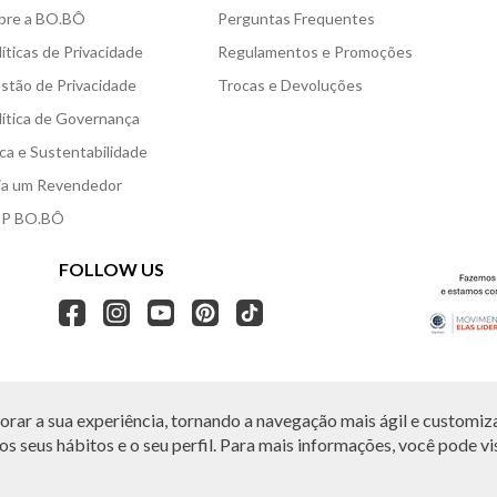
bre a BO.BÔ
Perguntas Frequentes
líticas de Privacidade
Regulamentos e Promoções
stão de Privacidade
Trocas e Devoluções
lítica de Governança
ica e Sustentabilidade
ja um Revendedor
P BO.BÔ
FOLLOW US
rar a sua experiência, tornando a navegação mais ágil e customiza
O.BÔ reserva-se no direito de corrigir ou alterar informações como: preços, promo
Em caso de dúvidas:
0800 440 2222.
s seus hábitos e o seu perfil. Para mais informações, você pode vis
Horário de Atendimento:
das 8h às 20h de segunda a sábado, exceto feriados.
, Vila Leopoldina, São Paulo, SP | CEP: 05313-020 | VESTE S.A ESTILO | CNPJ: 49.66