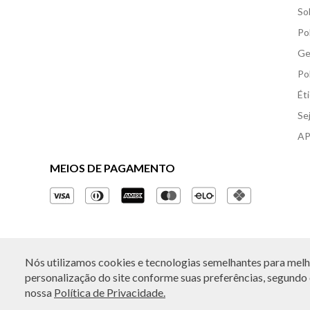
So
Po
Ge
Po
Ét
Se
AP
MEIOS DE PAGAMENTO
Nós utilizamos cookies e tecnologias semelhantes para melho
© Copyright 2026 - Todos os direitos reservados. A B
personalização do site conforme suas preferências, segundo o
nossa
Política de Privacidade.
Rua Othão 405