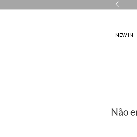
NEW IN
Não e