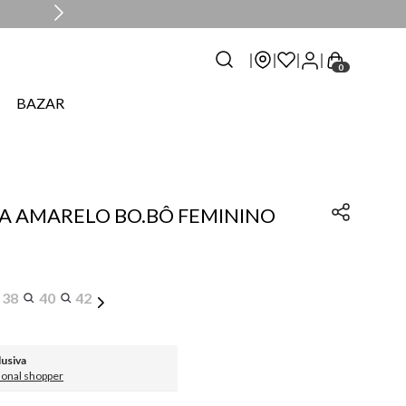
0
BAZAR
A AMARELO BO.BÔ FEMININO
38
40
42
lusiva
sonal shopper