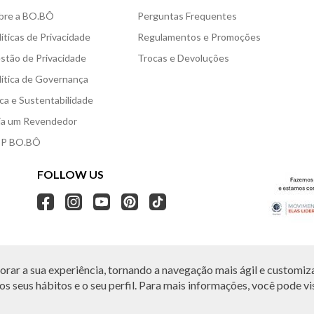
bre a BO.BÔ
Perguntas Frequentes
líticas de Privacidade
Regulamentos e Promoções
stão de Privacidade
Trocas e Devoluções
lítica de Governança
ica e Sustentabilidade
ja um Revendedor
P BO.BÔ
FOLLOW US
rar a sua experiência, tornando a navegação mais ágil e customiza
O.BÔ reserva-se no direito de corrigir ou alterar informações como: preços, promo
Em caso de dúvidas:
0800 440 2222.
s seus hábitos e o seu perfil. Para mais informações, você pode vis
Horário de Atendimento:
das 8h às 20h de segunda a sábado, exceto feriados.
, Vila Leopoldina, São Paulo, SP | CEP: 05313-020 | VESTE S.A ESTILO | CNPJ: 49.66