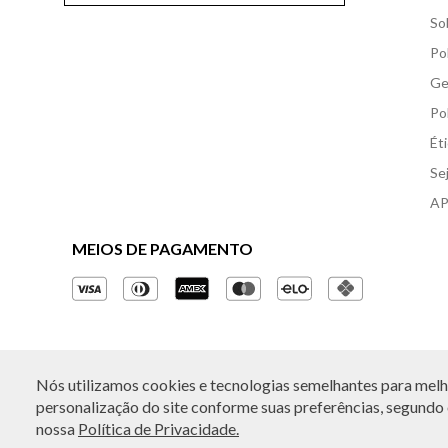
So
Po
Ge
Po
Ét
Se
AP
MEIOS DE PAGAMENTO
Nós utilizamos cookies e tecnologias semelhantes para melho
© Copyright 2026 - Todos os direitos reservados. A B
personalização do site conforme suas preferências, segundo o
nossa
Política de Privacidade.
Rua Othão 405