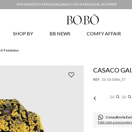
ATENDIMENTO PERSONALIZADO COM A PERSONAL SHOPPER
SHOP BY
BB NEWS
COMFY AFFAIR
Bô Feminino
CASACO GAI
:
23.10.0386_37
34
36
Consultoria Exc
Fale com a nossa per