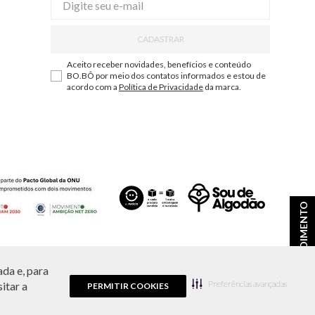
CADASTRAR
Aceito receber novidades, benefícios e conteúdo
BO.BÔ por meio dos contatos informados e estou de
acordo com a
Política de Privacidade
da marca.
ATENDIMENTO
da e, para
ções e disponibilidade de estoque a qualquer momento.
Preferências avançadas
itar a
PERMITIR COOKIES
9.856/0001-43.