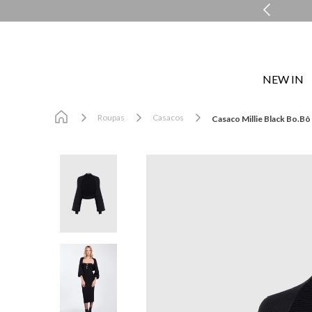
COMPRE E RETIRE EM LOJA NO MESMO DIA*
NEW IN
Roupas
Casacos
Casaco Millie Black Bo.B