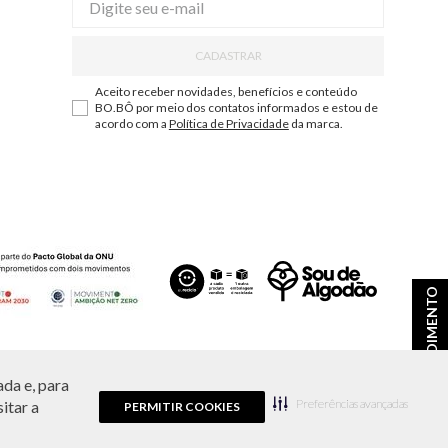
CADASTRAR
Aceito receber novidades, benefícios e conteúdo
BO.BÔ por meio dos contatos informados e estou de
acordo com a
Política de Privacidade
da marca.
ATENDIMENTO
da e, para
ções e disponibilidade de estoque a qualquer momento.
Preferências avançadas
itar a
PERMITIR COOKIES
9.856/0001-43.