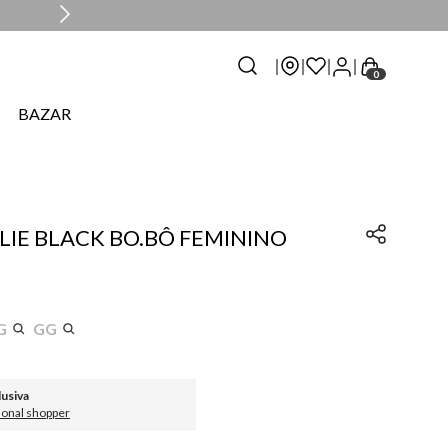
0
BAZAR
LIE BLACK BO.BÔ FEMININO
G
GG
lusiva
sonal shopper