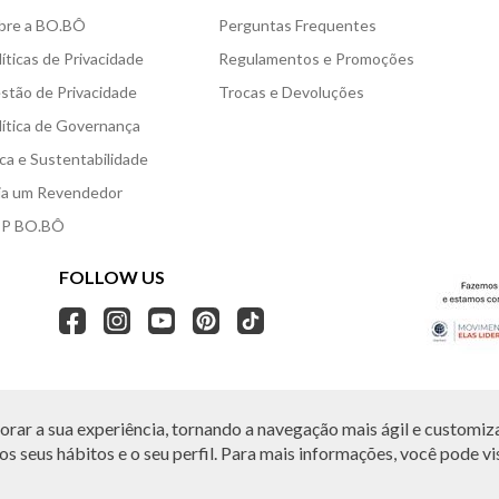
bre a BO.BÔ
Perguntas Frequentes
líticas de Privacidade
Regulamentos e Promoções
stão de Privacidade
Trocas e Devoluções
lítica de Governança
ica e Sustentabilidade
ja um Revendedor
P BO.BÔ
FOLLOW US
rar a sua experiência, tornando a navegação mais ágil e customiza
O.BÔ reserva-se no direito de corrigir ou alterar informações como: preços, promo
Em caso de dúvidas:
0800 440 2222.
s seus hábitos e o seu perfil. Para mais informações, você pode vis
Horário de Atendimento:
das 8h às 20h de segunda a sábado, exceto feriados.
, Vila Leopoldina, São Paulo, SP | CEP: 05313-020 | VESTE S.A ESTILO | CNPJ: 49.66