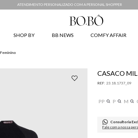
ATENDIMENTO PERSONALIZADO COM A PERSONAL SHOPPER
SHOP BY
BB NEWS
COMFY AFFAIR
ô Feminino
CASACO MIL
:
23.18.1737_09
PP
P
M
Consultoria Exc
Fale com a nossa per