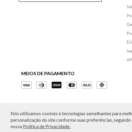
So
Po
Ge
Po
Ét
Se
AP
MEIOS DE PAGAMENTO
Nós utilizamos cookies e tecnologias semelhantes para melho
© Copyright 2026 - Todos os direitos reservados. A B
personalização do site conforme suas preferências, segundo o
nossa
Política de Privacidade.
Rua Othão 405