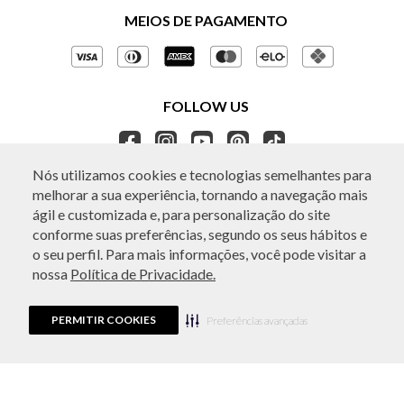
Políticas de Privacidade
MEIOS DE PAGAMENTO
Perguntas frequentes
Gestão de Privacidade
Regulamentos e Promoções
Política de Governança
Trocas e Devoluções
FOLLOW US
Ética e Sustentabilidade
Seja um Revendedor
APP BO.BÔ
Nós utilizamos cookies e tecnologias semelhantes para
melhorar a sua experiência, tornando a navegação mais
ATENDIMENTO
ágil e customizada e, para personalização do site
conforme suas preferências, segundo os seus hábitos e
o seu perfil. Para mais informações, você pode visitar a
nossa
Política de Privacidade.
© Copyright 2026 - Todos os direitos reservados. A BO.BÔ reserva-se no
direito de corrigir ou alterar informações como: preços, promoções e
disponibilidade de estoque a qualquer momento.
PERMITIR COOKIES
Em caso de dúvidas:
0800 440 2222.
Preferências avançadas
Horário de Atendimento:
das 8h às 20h de segunda a sábado, exceto
feriados.
Rua Othão 405, Vila Leopoldina, São Paulo, SP | CEP: 05313-020 | VESTE S.A
ESTILO | CPNJ: 49.669.856/0001-43.