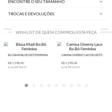
ENCONTRE O SEU TAMANHO
TROCAS E DEVOLUÇÕES
WISHLIST DE QUEM COMPROU ESTA PEÇA
BLUSA KHALI BO.BÔ FEMININA
CAMISA GIVERNY LACE BO.BÔ FEMININA
R$ 1.598,00
R$ 1.298,00
6
x de
R$
266
,
33
6
x de
R$
216
,
33