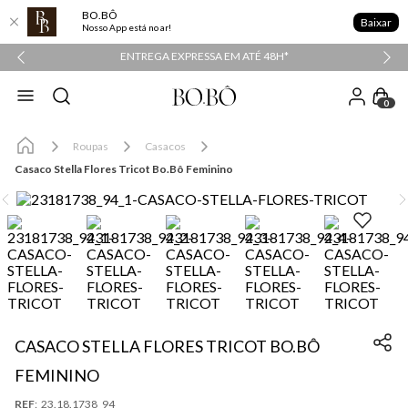
BO.BÔ
Baixar
Nosso App está no ar!
PPER
ENTREGA EXPRESSA EM ATÉ 48H*
0
Roupas
Casacos
Casaco Stella Flores Tricot Bo.Bô Feminino
CASACO STELLA FLORES TRICOT BO.BÔ
FEMININO
:
23.18.1738_94