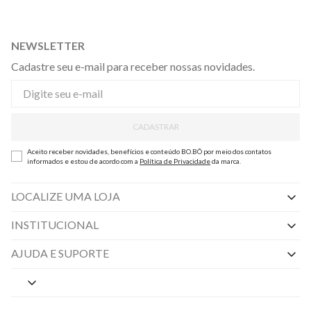
NEWSLETTER
Cadastre seu e-mail para receber nossas novidades.
CADASTRAR
Aceito receber novidades, benefícios e conteúdo BO.BÔ por meio dos contatos
informados e estou de acordo com a
Política de Privacidade
da marca.
LOCALIZE UMA LOJA
INSTITUCIONAL
Nossas Lojas
AJUDA E SUPORTE
By Appointment
Central de Preferências
Sobre a BO.BÔ
Central de Atendimento