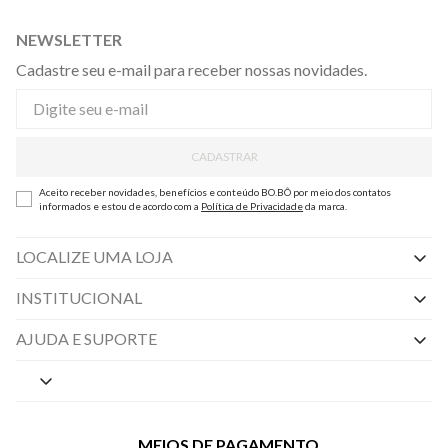
NEWSLETTER
Cadastre seu e-mail para receber nossas novidades.
CADASTRAR
Aceito receber novidades, benefícios e conteúdo BO.BÔ por meio dos contatos
informados e estou de acordo com a
Política de Privacidade
da marca.
LOCALIZE UMA LOJA
INSTITUCIONAL
Nossas Lojas
AJUDA E SUPORTE
By Appointment
Central de Preferências
Sobre a BO.BÔ
Central de Atendimento
Políticas de Privacidade
MEIOS DE PAGAMENTO
Perguntas frequentes