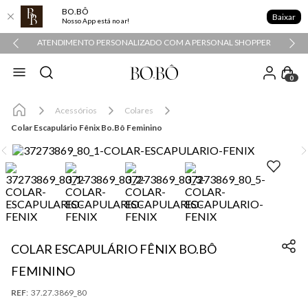
BO.BÔ
Baixar
Nosso App está no ar!
ATENDIMENTO PERSONALIZADO COM A PERSONAL SHOPPER
0
Acessórios
Colares
Colar Escapulário Fênix Bo.Bô Feminino
COLAR ESCAPULÁRIO FÊNIX BO.BÔ
FEMININO
:
37.27.3869_80