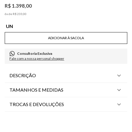
R$
1
.
398
,
00
6
x de
R$
233
,
00
UN
ADICIONAR À SACOLA
Consultoria Exclusiva
Fale com a nossa personal shopper
DESCRIÇÃO
TAMANHOS E MEDIDAS
TROCAS E DEVOLUÇÕES