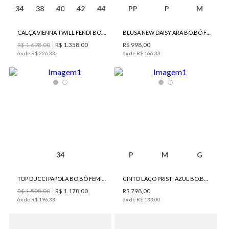
34
38
40
42
44
PP
P
M
CALÇA VIENNA TWILL FENDI BO.BÔ FEMININA
BLUSA NEW DAISY ARA BO.BÔ FEMININA
R$
1
.
698
,
00
R$
1
.
358
,
00
R$
998
,
00
6
x de
R$
226
,
33
6
x de
R$
166
,
33
34
P
M
G
TOP DUCCI PAPOLA BO.BÔ FEMININO
CINTO LAÇO PRISTI AZUL BO.BÔ FEMININO
R$
1
.
598
,
00
R$
1
.
178
,
00
R$
798
,
00
6
x de
R$
196
,
33
6
x de
R$
133
,
00