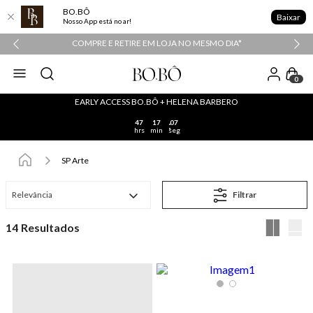
BO.BÔ
Baixar
Nosso App está no ar!
COMPRE E RETIRE EM LOJA NO MESMO DIA*
0
EARLY ACCESS BO.BÔ + HELENA BARBERO
47
17
06
hrs
min
seg
SP Arte
Relevância
Filtrar
14