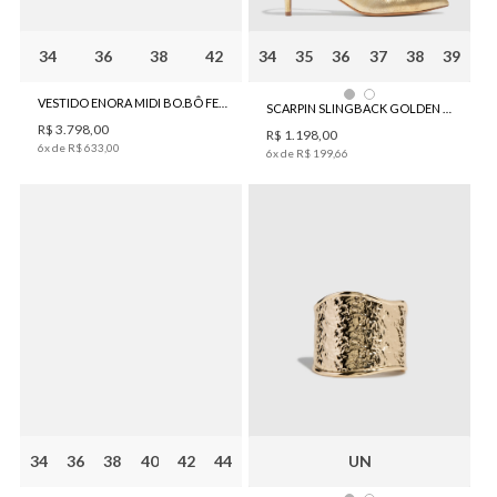
34
36
38
42
34
35
36
37
38
39
VESTIDO ENORA MIDI BO.BÔ FEMININO
SCARPIN SLINGBACK GOLDEN BO.BÔ FEMININO
R$
3
.
798
,
00
R$
1
.
198
,
00
6
x de
R$
633
,
00
6
x de
R$
199
,
66
34
36
38
40
42
44
UN