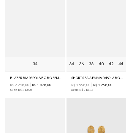
34
34
36
38
40
42
44
BLAZER BIA PAPOLA BO.BÔ FEMININO
SHORTS SAIA EMMA PAPOLA BO.BÔ FEMININO
R$
2
.
298
,
00
R$
1
.
878
,
00
R$
1
.
598
,
00
R$
1
.
298
,
00
6
x de
R$
313
,
00
6
x de
R$
216
,
33