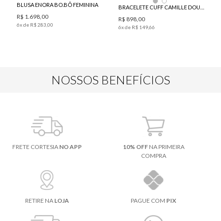
BLUSA ENORA BO.BÔ FEMININA
BRACELETE CUFF CAMILLE DOURADO BO.BÔ FEMININO
R$
1
.
698
,
00
R$
898
,
00
6
x de
R$
283
,
00
6
x de
R$
149
,
66
NOSSOS BENEFÍCIOS
FRETE CORTESIA
NO APP
10% OFF
NA PRIMEIRA
COMPRA
RETIRE NA
LOJA
PAGUE COM
PIX