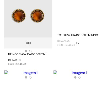
TOP DAISY ARA BO.BÔ FEMININO
R$
698
,
00
UN
G
6
x de
R$
116
,
33
BRINCO MAFALDA BO.BÔ FEMININO
R$
698
,
00
6
x de
R$
116
,
33