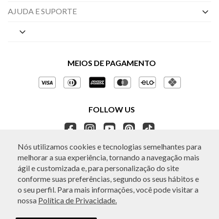
Nossas Lojas
AJUDA E SUPORTE
By Appointment
Central de Preferências
Sobre a BO.BÔ
Central de Atendimento
Políticas de Privacidade
MEIOS DE PAGAMENTO
Perguntas frequentes
Gestão de Privacidade
Regulamentos e Promoções
Política de Governança
Trocas e Devoluções
FOLLOW US
Ética e Sustentabilidade
Seja um Revendedor
APP BO.BÔ
Nós utilizamos cookies e tecnologias semelhantes para
melhorar a sua experiência, tornando a navegação mais
ATENDIMENTO
ágil e customizada e, para personalização do site
conforme suas preferências, segundo os seus hábitos e
o seu perfil. Para mais informações, você pode visitar a
nossa
Política de Privacidade.
© Copyright 2026 - Todos os direitos reservados. A BO.BÔ reserva-se no
direito de corrigir ou alterar informações como: preços, promoções e
disponibilidade de estoque a qualquer momento.