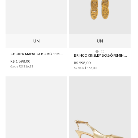
UN
UN
CHOKER MAFALDA BO.BÔ FEMININA
BRINCO KINSLEY BO.BÔ FEMININO
R$
1
.
898
,
00
R$
998
,
00
6
x de
R$
316
,
33
6
x de
R$
166
,
33