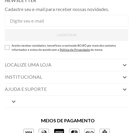
NEWSLETTER
Cadastre seu e-mail para receber nossas novidades.
CADASTRAR
Aceito receber novidades, benefícios e conteúdo BO.BÔ por meio dos contatos
informados e estou de acordo com a
Política de Privacidade
da marca.
LOCALIZE UMA LOJA
INSTITUCIONAL
Nossas Lojas
AJUDA E SUPORTE
By Appointment
Central de Preferências
Sobre a BO.BÔ
Central de Atendimento
Políticas de Privacidade
MEIOS DE PAGAMENTO
Perguntas frequentes
Gestão de Privacidade
Regulamentos e Promoções